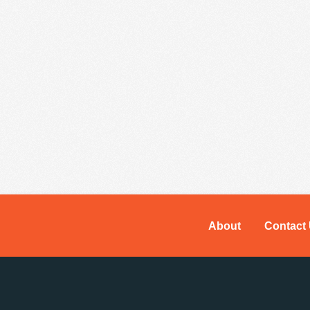
About
Contact