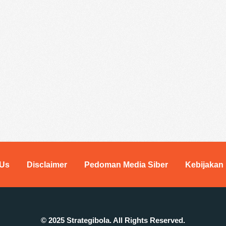
 Us
Disclaimer
Pedoman Media Siber
Kebijakan 
© 2025 Strategibola. All Rights Reserved.