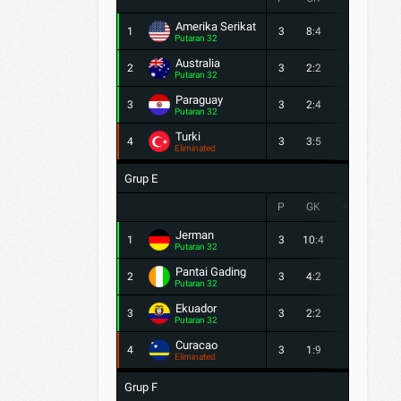
Amerika Serikat
1
3
8:4
4
6
Putaran 32
Australia
2
3
2:2
0
4
Putaran 32
Paraguay
3
3
2:4
-2
4
Putaran 32
Turki
4
3
3:5
-2
3
Eliminated
Grup E
P
GK
+/-
PTS
Jerman
1
3
10:4
6
6
Putaran 32
Pantai Gading
2
3
4:2
2
6
Putaran 32
Ekuador
3
3
2:2
0
4
Putaran 32
Curacao
4
3
1:9
-8
1
Eliminated
Grup F