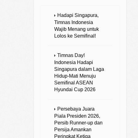
Hadapi Singapura,
Timnas Indonesia
Wajib Menang untuk
Lolos ke Semifinal!
Timnas Day!
Indonesia Hadapi
Singapura dalam Laga
Hidup-Mati Menuju
Semifinal ASEAN
Hyundai Cup 2026
Persebaya Juara
Piala Presiden 2026,
Persib Runner-up dan
Persija Amankan
Peringkat Ketiga