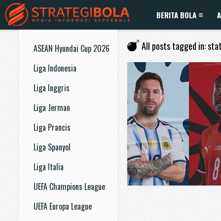
BERITA BOLA
A
All posts tagged in: sta
ASEAN Hyundai Cup 2026
Liga Indonesia
Liga Inggris
Liga Jerman
Liga Prancis
Liga Spanyol
Liga Italia
UEFA Champions League
UEFA Europa League