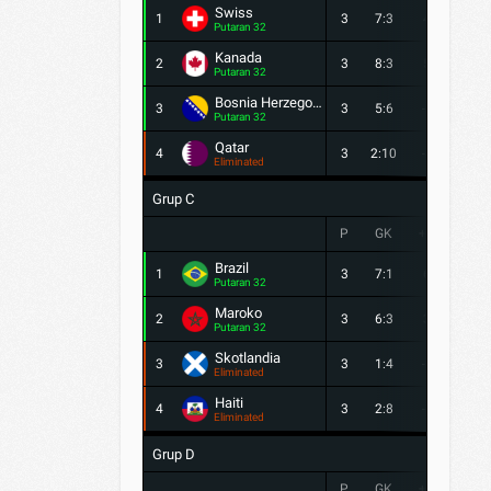
Swiss
1
3
7:3
4
7
Putaran 32
Kanada
2
3
8:3
5
4
Putaran 32
Bosnia Herzegovina
3
3
5:6
-1
4
Putaran 32
Qatar
4
3
2:10
-8
1
Eliminated
Grup C
P
GK
+/-
PTS
Brazil
1
3
7:1
6
7
Putaran 32
Maroko
2
3
6:3
3
7
Putaran 32
Skotlandia
3
3
1:4
-3
3
Eliminated
Haiti
4
3
2:8
-6
0
Eliminated
Grup D
P
GK
+/-
PTS