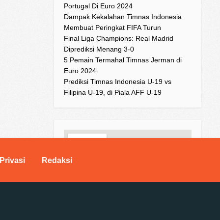
Portugal Di Euro 2024
Dampak Kekalahan Timnas Indonesia
Membuat Peringkat FIFA Turun
Final Liga Champions: Real Madrid
Diprediksi Menang 3-0
5 Pemain Termahal Timnas Jerman di
Euro 2024
Prediksi Timnas Indonesia U-19 vs
Filipina U-19, di Piala AFF U-19
Privasi
Redaksi