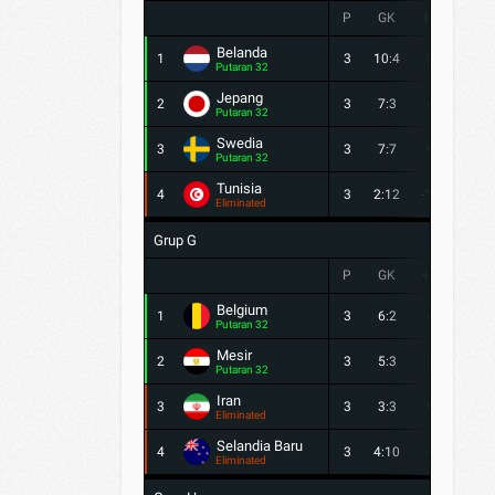
P
GK
+/-
PTS
Belanda
1
3
10:4
6
7
Putaran 32
Jepang
2
3
7:3
4
5
Putaran 32
Swedia
3
3
7:7
0
4
Putaran 32
Tunisia
4
3
2:12
-10
0
Eliminated
Grup G
P
GK
+/-
PTS
Belgium
1
3
6:2
4
5
Putaran 32
Mesir
2
3
5:3
2
5
Putaran 32
Iran
3
3
3:3
0
3
Eliminated
Selandia Baru
4
3
4:10
-6
1
Eliminated