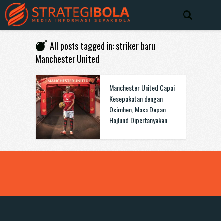
All posts tagged in: striker baru
Manchester United
Manchester United Capai
Kesepakatan dengan
Osimhen, Masa Depan
Hojlund Dipertanyakan