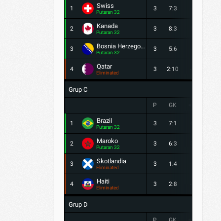
Swiss
1
3
7:3
4
7
Putaran 32
Kanada
2
3
8:3
5
4
Putaran 32
Bosnia Herzegovina
3
3
5:6
-1
4
Putaran 32
Qatar
4
3
2:10
-8
1
Eliminated
Grup C
P
GK
+/-
PTS
Brazil
1
3
7:1
6
7
Putaran 32
Maroko
2
3
6:3
3
7
Putaran 32
Skotlandia
3
3
1:4
-3
3
Eliminated
Haiti
4
3
2:8
-6
0
Eliminated
Grup D
P
GK
+/-
PTS