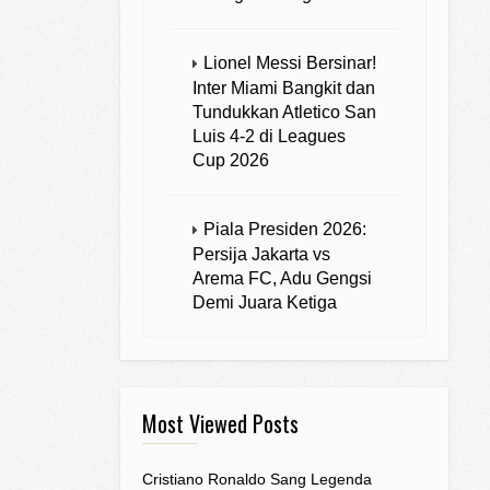
Lionel Messi Bersinar!
Inter Miami Bangkit dan
Tundukkan Atletico San
Luis 4-2 di Leagues
Cup 2026
Piala Presiden 2026:
Persija Jakarta vs
Arema FC, Adu Gengsi
Demi Juara Ketiga
Most Viewed Posts
Cristiano Ronaldo Sang Legenda