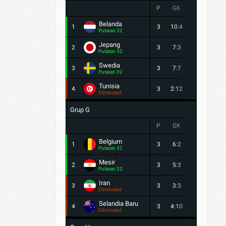
P
GK
+/-
PTS
Belanda
1
3
10:4
6
7
Putaran 32
Jepang
2
3
7:3
4
5
Putaran 32
Swedia
3
3
7:7
0
4
Putaran 32
Tunisia
4
3
2:12
-10
0
Eliminated
Grup G
P
GK
+/-
PTS
Belgium
1
3
6:2
4
5
Putaran 32
Mesir
2
3
5:3
2
5
Putaran 32
Iran
3
3
3:3
0
3
Eliminated
Selandia Baru
4
3
4:10
-6
1
Eliminated