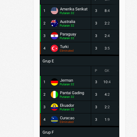
Amerika Serikat
1
3
8:4
4
6
Putaran 32
Australia
2
3
2:2
0
4
Putaran 32
Paraguay
3
3
2:4
-2
4
Putaran 32
Turki
4
3
3:5
-2
3
Eliminated
Grup E
P
GK
+/-
PTS
Jerman
1
3
10:4
6
6
Putaran 32
Pantai Gading
2
3
4:2
2
6
Putaran 32
Ekuador
3
3
2:2
0
4
Putaran 32
Curacao
4
3
1:9
-8
1
Eliminated
Grup F