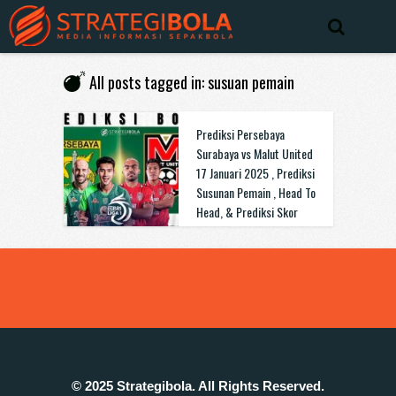
All posts tagged in: susuan pemain
Prediksi Persebaya
Surabaya vs Malut United
17 Januari 2025 , Prediksi
Susunan Pemain , Head To
Head, & Prediksi Skor
© 2025 Strategibola. All Rights Reserved.