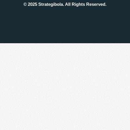
© 2025 Strategibola. All Rights Reserved.