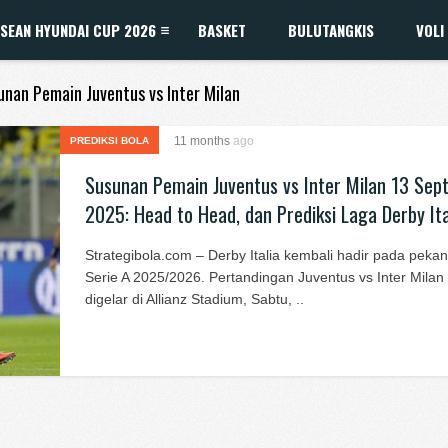
SEAN HYUNDAI CUP 2026
BASKET
BULUTANGKIS
VOLI
sunan Pemain Juventus vs Inter Milan
11 months
ago
PREDIKSI BOLA
Susunan Pemain Juventus vs Inter Milan 13 Se
2025: Head to Head, dan Prediksi Laga Derby Ita
Strategibola.com – Derby Italia kembali hadir pada pekan
Serie A 2025/2026. Pertandingan Juventus vs Inter Milan
digelar di Allianz Stadium, Sabtu, ..