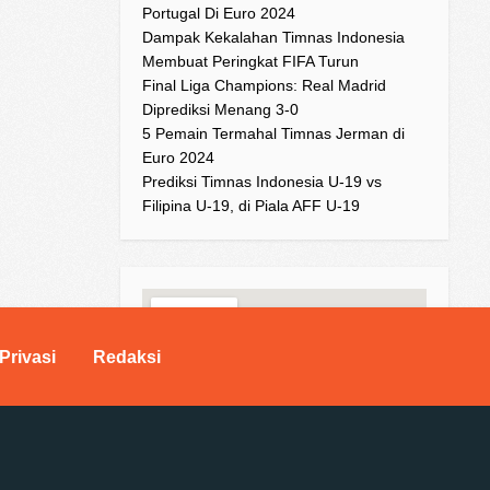
Portugal Di Euro 2024
Dampak Kekalahan Timnas Indonesia
Membuat Peringkat FIFA Turun
Final Liga Champions: Real Madrid
Diprediksi Menang 3-0
5 Pemain Termahal Timnas Jerman di
Euro 2024
Prediksi Timnas Indonesia U-19 vs
Filipina U-19, di Piala AFF U-19
Privasi
Redaksi