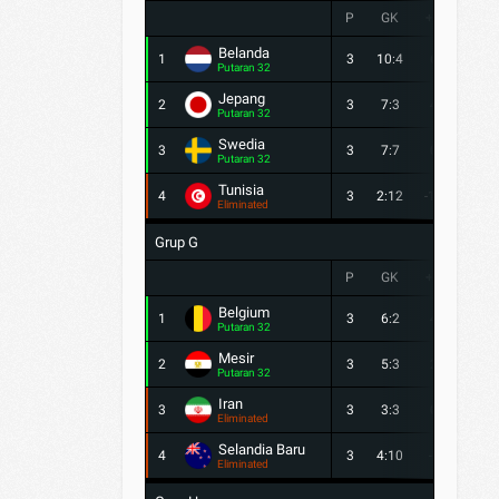
P
GK
+/-
PTS
Belanda
1
3
10:4
6
7
Putaran 32
Jepang
2
3
7:3
4
5
Putaran 32
Swedia
3
3
7:7
0
4
Putaran 32
Tunisia
4
3
2:12
-10
0
Eliminated
Grup G
P
GK
+/-
PTS
Belgium
1
3
6:2
4
5
Putaran 32
Mesir
2
3
5:3
2
5
Putaran 32
Iran
3
3
3:3
0
3
Eliminated
Selandia Baru
4
3
4:10
-6
1
Eliminated