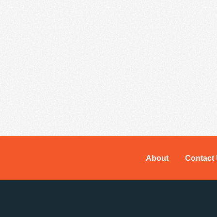
About
Contact