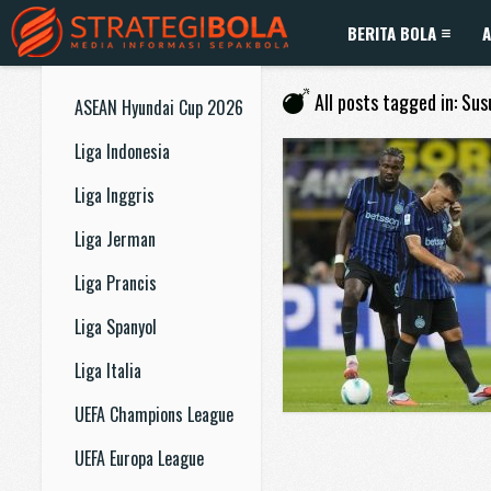
BERITA BOLA
A
All posts tagged in: Su
ASEAN Hyundai Cup 2026
Liga Indonesia
Liga Inggris
Liga Jerman
Liga Prancis
Liga Spanyol
Liga Italia
UEFA Champions League
UEFA Europa League