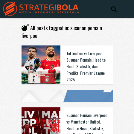
All posts tagged in: susunan pemain
liverpool
Tottenham vs Liverpool:
Susunan Pemain, Head to
Head, Statistik, dan
Prediksi Premier League
2025
Susunan Pemain Liverpool
vs Manchester United,
Head to Head, Statistik,