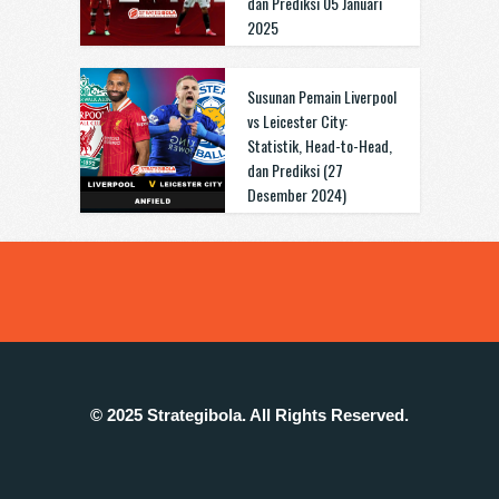
dan Prediksi 05 Januari
2025
Susunan Pemain Liverpool
vs Leicester City:
Statistik, Head-to-Head,
dan Prediksi (27
Desember 2024)
© 2025 Strategibola. All Rights Reserved.