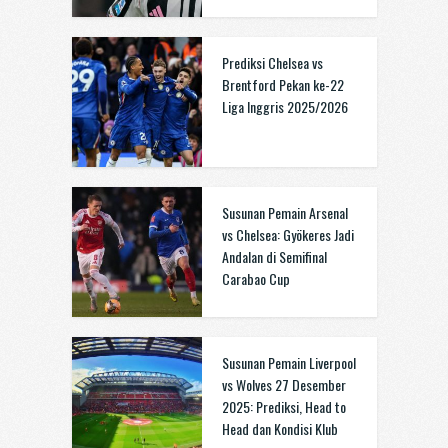
Prediksi Chelsea vs
Brentford Pekan ke-22
Liga Inggris 2025/2026
Susunan Pemain Arsenal
vs Chelsea: Gyökeres Jadi
Andalan di Semifinal
Carabao Cup
Susunan Pemain Liverpool
vs Wolves 27 Desember
2025: Prediksi, Head to
Head dan Kondisi Klub