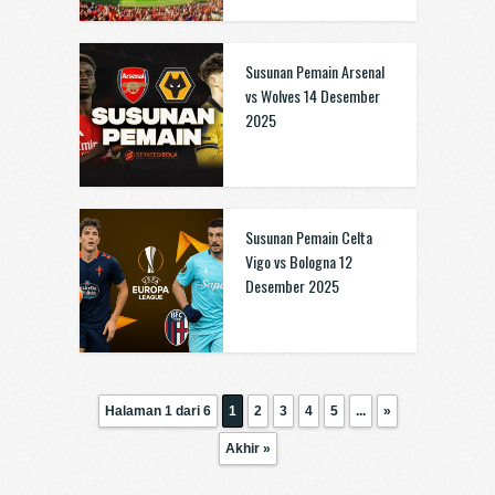
Susunan Pemain Arsenal
vs Wolves 14 Desember
2025
Susunan Pemain Celta
Vigo vs Bologna 12
Desember 2025
Halaman 1 dari 6
1
2
3
4
5
...
»
Akhir »