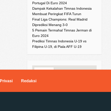
Portugal Di Euro 2024
Dampak Kekalahan Timnas Indonesia
Membuat Peringkat FIFA Turun
Final Liga Champions: Real Madrid
Diprediksi Menang 3-0
5 Pemain Termahal Timnas Jerman di
Euro 2024
Prediksi Timnas Indonesia U-19 vs
Filipina U-19, di Piala AFF U-19
Privasi
Redaksi