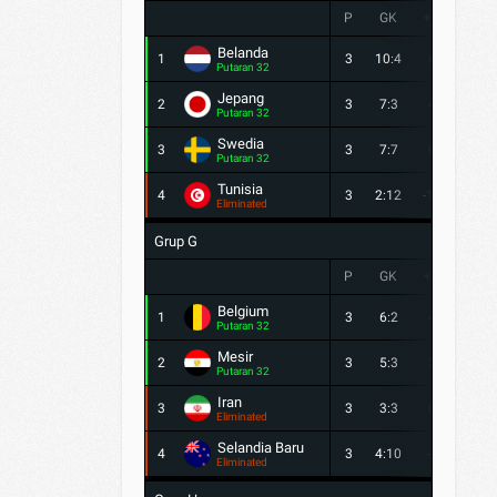
P
GK
+/-
PTS
Belanda
1
3
10:4
6
7
Putaran 32
Jepang
2
3
7:3
4
5
Putaran 32
Swedia
3
3
7:7
0
4
Putaran 32
Tunisia
4
3
2:12
-10
0
Eliminated
Grup G
P
GK
+/-
PTS
Belgium
1
3
6:2
4
5
Putaran 32
Mesir
2
3
5:3
2
5
Putaran 32
Iran
3
3
3:3
0
3
Eliminated
Selandia Baru
4
3
4:10
-6
1
Eliminated