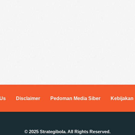
 Us
Disclaimer
Pedoman Media Siber
Kebijakan 
© 2025 Strategibola. All Rights Reserved.