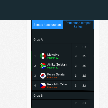
Penentuan tempat
Secara keseluruhan
ketiga
Grup A
P
GK
+/-
PTS
Meksiko
1
3
6:0
6
9
Putaran 32
Afrika Selatan
2
3
2:3
-1
4
Putaran 32
Korea Selatan
3
3
2:3
-1
3
Eliminated
Republik Ceko
4
3
2:6
-4
1
Eliminated
Grup B
P
GK
+/-
PTS