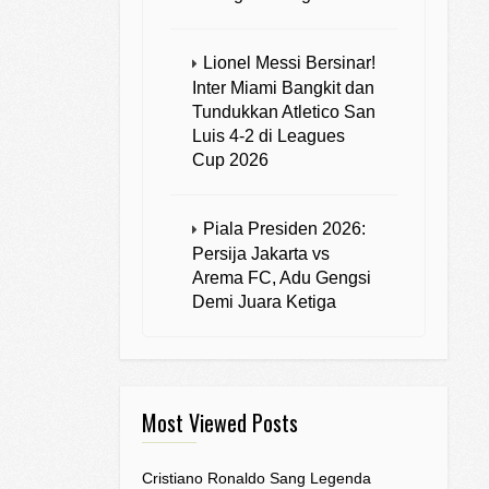
Lionel Messi Bersinar!
Inter Miami Bangkit dan
Tundukkan Atletico San
Luis 4-2 di Leagues
Cup 2026
Piala Presiden 2026:
Persija Jakarta vs
Arema FC, Adu Gengsi
Demi Juara Ketiga
Most Viewed Posts
Cristiano Ronaldo Sang Legenda