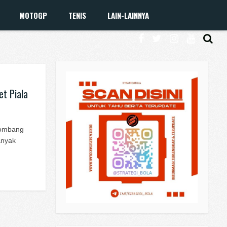
MOTOGP
TENIS
LAIN-LAINNYA
et Piala
lombang
anyak