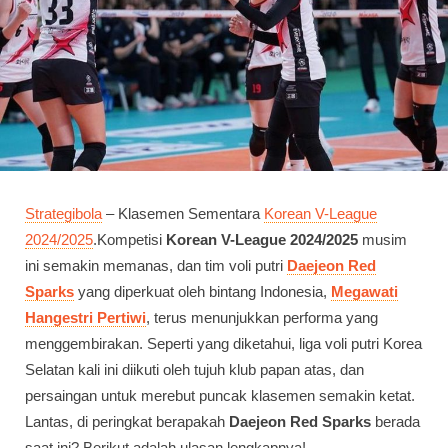
Strategibola
– Klasemen Sementara
Korean V-League
2024/2025
.Kompetisi
Korean V-League 2024/2025
musim
ini semakin memanas, dan tim voli putri
Daejeon Red
Sparks
yang diperkuat oleh bintang Indonesia,
Megawati
Hangestri Pertiwi
, terus menunjukkan performa yang
menggembirakan. Seperti yang diketahui, liga voli putri Korea
Selatan kali ini diikuti oleh tujuh klub papan atas, dan
persaingan untuk merebut puncak klasemen semakin ketat.
Lantas, di peringkat berapakah
Daejeon Red Sparks
berada
saat ini? Berikut adalah ulasan lengkapnya!