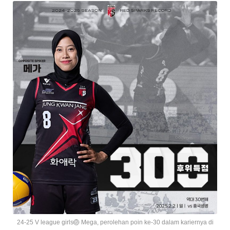
24-25 V league girls🏐 Mega, perolehan poin ke-30 dalam kariernya di