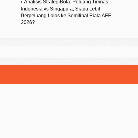
Analisis StrategiBola: Peluang Timnas
Indonesia vs Singapura, Siapa Lebih
Berpeluang Lolos ke Semifinal Piala AFF
2026?
© 2025 Strategibola. All Rights Reserved.