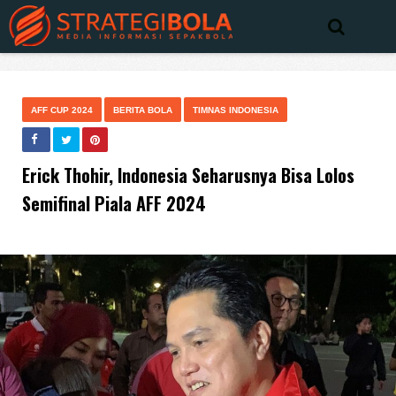
AFF CUP 2024
BERITA BOLA
TIMNAS INDONESIA
Erick Thohir, Indonesia Seharusnya Bisa Lolos
Semifinal Piala AFF 2024