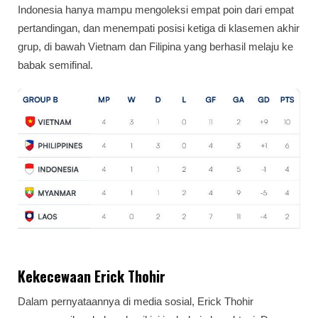
Indonesia hanya mampu mengoleksi empat poin dari empat
pertandingan, dan menempati posisi ketiga di klasemen akhir
grup, di bawah Vietnam dan Filipina yang berhasil melaju ke
babak semifinal.
Kekecewaan Erick Thohir
Dalam pernyataannya di media sosial, Erick Thohir