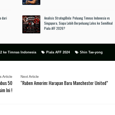
a dari
Analisis StrategiBola: Peluang Timnas Indonesia vs
Singapura, Siapa Lebih Berpeluang Lolos ke Semifinal
Piala AFF 2026?
2 ke Timnas Indonesia
Piala AFF 2024
Shin Tae-yong
 Article
Next Article
mbus 50
“Ruben Amorim: Harapan Baru Manchester United”
im Ini !