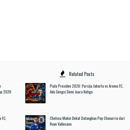
Related Posts
n
Piala Presiden 2026: Persija Jakarta vs Arema FC,
Cup 2026
Adu Gengsi Demi Juara Ketiga
a FC,
Chelsea Makin Dekat Datangkan Pep Chavarria dari
Rayo Vallecano