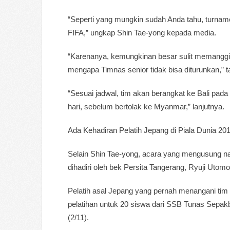
“Seperti yang mungkin sudah Anda tahu, turnam
FIFA,” ungkap Shin Tae-yong kepada media.
“Karenanya, kemungkinan besar sulit memanggil 
mengapa Timnas senior tidak bisa diturunkan,”
“Sesuai jadwal, tim akan berangkat ke Bali pad
hari, sebelum bertolak ke Myanmar,” lanjutnya.
Ada Kehadiran Pelatih Jepang di Piala Dunia 20
Selain Shin Tae-yong, acara yang mengusung na
dihadiri oleh bek Persita Tangerang, Ryuji Utomo
Pelatih asal Jepang yang pernah menangani tim 
pelatihan untuk 20 siswa dari SSB Tunas Sepa
(2/11).