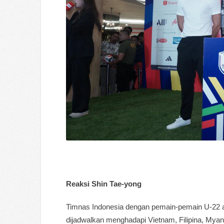
Reaksi Shin Tae-yong
Timnas Indonesia dengan pemain-pemain U-22 a
dijadwalkan menghadapi Vietnam, Filipina, Mya