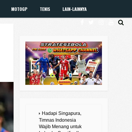
MOTOGP
TENIS
LAIN-LAINNYA
Hadapi Singapura,
Timnas Indonesia
Wajib Menang untuk