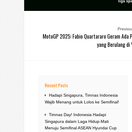
liga sp
Previous
MotoGP 2025: Fabio Quartararo Geram Ada 
yang Berulang di
Recent Posts
Hadapi Singapura, Timnas Indonesia
Wajib Menang untuk Lolos ke Semifinal!
Timnas Day! Indonesia Hadapi
Singapura dalam Laga Hidup-Mati
Menuju Semifinal ASEAN Hyundai Cup