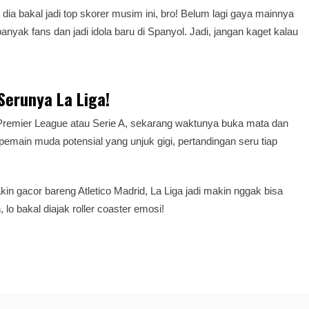
dia bakal jadi top skorer musim ini, bro! Belum lagi gaya mainnya
anyak fans dan jadi idola baru di Spanyol. Jadi, jangan kaget kalau
Serunya La Liga!
 Premier League atau Serie A, sekarang waktunya buka mata dan
 pemain muda potensial yang unjuk gigi, pertandingan seru tiap
in gacor bareng Atletico Madrid, La Liga jadi makin nggak bisa
, lo bakal diajak roller coaster emosi!