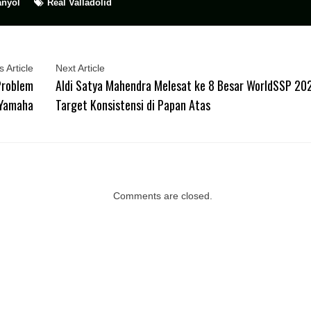
anyol
Real Valladolid
 Article
Next Article
Problem
Aldi Satya Mahendra Melesat ke 8 Besar WorldSSP 20
 Yamaha
Target Konsistensi di Papan Atas
Comments are closed.