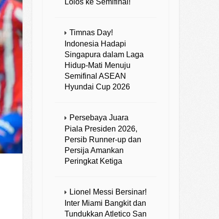
Lolos ke Semifinal!
Timnas Day!
Indonesia Hadapi
Singapura dalam Laga
Hidup-Mati Menuju
Semifinal ASEAN
Hyundai Cup 2026
Persebaya Juara
Piala Presiden 2026,
Persib Runner-up dan
Persija Amankan
Peringkat Ketiga
Lionel Messi Bersinar!
Inter Miami Bangkit dan
Tundukkan Atletico San