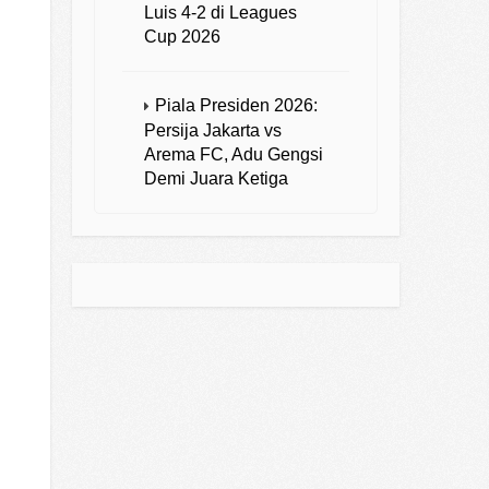
Luis 4-2 di Leagues
Cup 2026
Piala Presiden 2026:
Persija Jakarta vs
Arema FC, Adu Gengsi
Demi Juara Ketiga