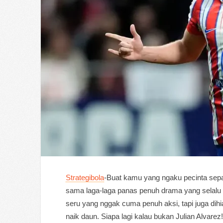
Strategibola
-Buat kamu yang ngaku pecinta sepa
sama laga-laga panas penuh drama yang selalu bi
seru yang nggak cuma penuh aksi, tapi juga dihi
naik daun. Siapa lagi kalau bukan Julian Alvarez!