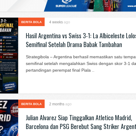
4 weeks
ago
BERITA BOLA
Hasil Argentina vs Swiss 3-1: La Albiceleste Lolo
Semifinal Setelah Drama Babak Tambahan
Strategibola – Argentina berhasil memastikan satu tempa
semifinal setelah mengalahkan Swiss dengan skor 3-1 d
pertandingan perempat final Piala ..
2 months
ago
BERITA BOLA
Julian Alvarez Siap Tinggalkan Atletico Madrid,
Barcelona dan PSG Berebut Sang Striker Argent