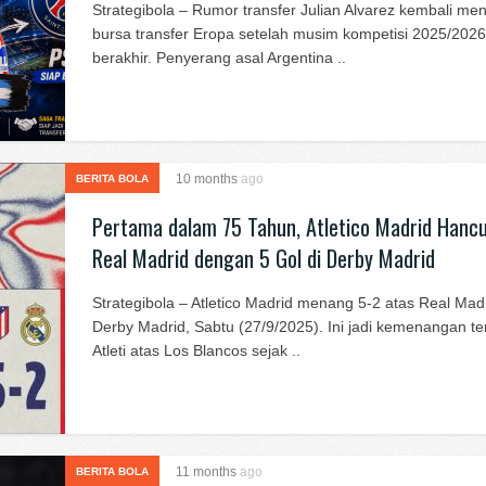
Strategibola – Rumor transfer Julian Alvarez kembali m
bursa transfer Eropa setelah musim kompetisi 2025/2026
berakhir. Penyerang asal Argentina ..
10 months
ago
BERITA BOLA
Pertama dalam 75 Tahun, Atletico Madrid Hanc
Real Madrid dengan 5 Gol di Derby Madrid
Strategibola – Atletico Madrid menang 5-2 atas Real Mad
Derby Madrid, Sabtu (27/9/2025). Ini jadi kemenangan te
Atleti atas Los Blancos sejak ..
11 months
ago
BERITA BOLA