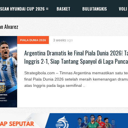
SEAN HYUNDAI CUP 2026
BASKET
BULUTANGKIS
VOLI
an Alvarez
3 weeks
ago
PIALA DUNIA 2026
Argentina Dramatis ke Final Piala Dunia 2026! T
Inggris 2-1, Siap Tantang Spanyol di Laga Punc
Strategibola.com – Timnas Argentina memastikan satu te
final Piala Dunia 2026 setelah meraih kemenangan drama
atas Inggris pada laga semifinal ..