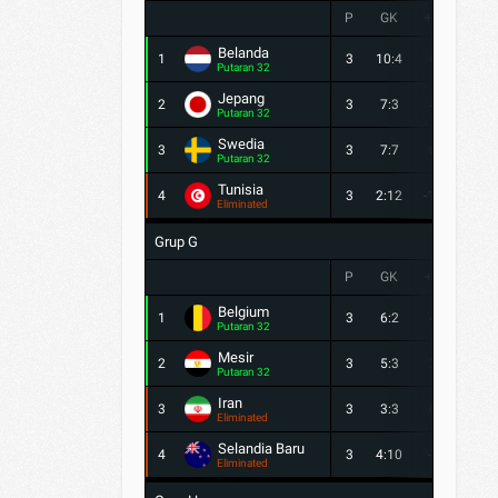
P
GK
+/-
PTS
Belanda
1
3
10:4
6
7
Putaran 32
Jepang
2
3
7:3
4
5
Putaran 32
Swedia
3
3
7:7
0
4
Putaran 32
Tunisia
4
3
2:12
-10
0
Eliminated
Grup G
P
GK
+/-
PTS
Belgium
1
3
6:2
4
5
Putaran 32
Mesir
2
3
5:3
2
5
Putaran 32
Iran
3
3
3:3
0
3
Eliminated
Selandia Baru
4
3
4:10
-6
1
Eliminated