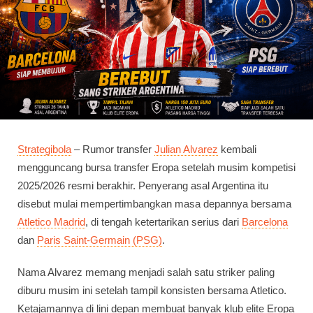
Strategibola
– Rumor transfer
Julian Alvarez
kembali
mengguncang bursa transfer Eropa setelah musim kompetisi
2025/2026 resmi berakhir. Penyerang asal Argentina itu
disebut mulai mempertimbangkan masa depannya bersama
Atletico Madrid
, di tengah ketertarikan serius dari
Barcelona
dan
Paris Saint-Germain (PSG)
.
Nama Alvarez memang menjadi salah satu striker paling
diburu musim ini setelah tampil konsisten bersama Atletico.
Ketajamannya di lini depan membuat banyak klub elite Eropa