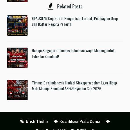
Related Posts
FIFA ASEAN Cup 2026: Pengertian, Format, Pembagian Grup
dan Daftar Negara Peserta
Hadapi Singapura, Timnas Indonesia Wajib Menang untuk
Lolos ke Semifinal!
Timnas Day! Indonesia Hadapi Singapura dalam Laga Hidup-
Mati Menuju Semifinal ASEAN Hyundai Cup 2026
Erick Thohir
Kualifikasi Piala Dunia