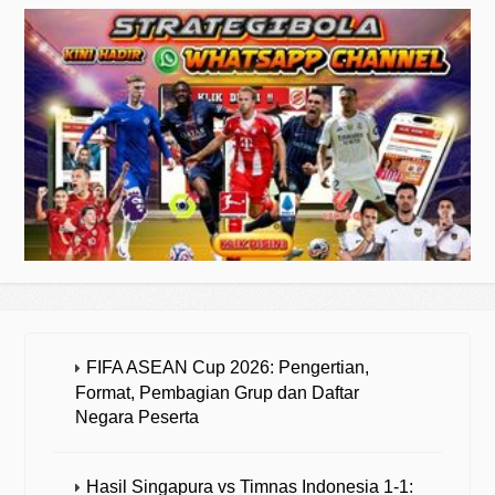
FIFA ASEAN Cup 2026: Pengertian,
Format, Pembagian Grup dan Daftar
Negara Peserta
Hasil Singapura vs Timnas Indonesia 1-1: