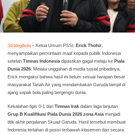
Strategibola
– Ketua Umum PSSI,
Erick Thohir
,
menyampaikan permintaan maaf kepada publik Indonesia
setelah
Timnas Indonesia
dipastikan gagal melaju ke
Piala
Dunia 2026
. Melalui unggahan di media sosial pribadinya,
Erick mengakui bahwa hasil ini belum sesuai harapan besar
masyarakat Tanah Air yang mendambakan Garuda tampil di
ajang sepak bola paling bergengsi dunia.
Kekalahan tipis 0-1 dari
Timnas Irak
dalam laga lanjutan
Grup B Kualifikasi Piala Dunia 2026 zona Asia
menjadi
titik akhir perjalanan Skuad Garuda. Hasil tersebut membuat
Indonesia tertahan di posisi terbawah klasemen dan secara