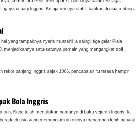
hnya, sementara Pele mencapai 77 gol hanya dalam 92 laga,
ngnya ia bagi Inggris. Ketajamannya stabil, bahkan di usia matang.
ai
hal yang tampaknya nyaris mustahil ia saingi: tiga gelar Piala
70, menjadikannya satu-satunya pemain yang mengangkat trofi
rekor panjang Inggris sejak 1966, pencapaian itu terasa hampir
.
pak Bola Inggris
 pun, Kane telah menuliskan namanya di buku sejarah Inggris. Ia
berada di usia yang memungkinkan dirinya menambah lebih banyak