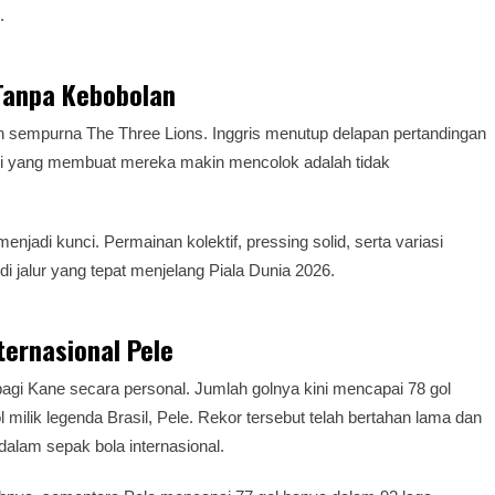
.
 Tanpa Kebobolan
 sempurna The Three Lions. Inggris menutup delapan pertandingan
asi yang membuat mereka makin mencolok adalah tidak
n menjadi kunci. Permainan kolektif, pressing solid, serta variasi
 jalur yang tepat menjelang Piala Dunia 2026.
ternasional Pele
bagi Kane secara personal. Jumlah golnya kini mencapai 78 gol
 milik legenda Brasil, Pele. Rekor tersebut telah bertahan lama dan
dalam sepak bola internasional.