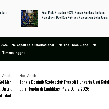
a dari
Final Piala Presiden 2026: Persib Bandung Tantang
Persebaya, Duel Dua Raksasa Perebutkan Gelar Juara
 2026
sepak bola internasional
The Three Lions
Timnas Inggris
 Article
Next Article
Gol Man
Tangis Dominik Szoboszlai: Tragedi Hungaria Usai Kala
a Untuk
dari Irlandia di Kualifikasi Piala Dunia 2026
l Tiket