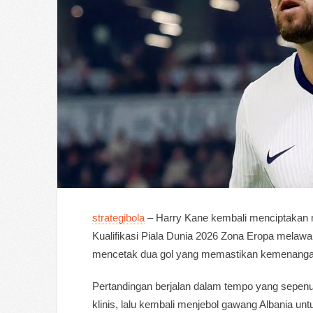
strategibola
– Harry Kane kembali menciptakan m
Kualifikasi Piala Dunia 2026 Zona Eropa melawan 
mencetak dua gol yang memastikan kemenangan
Pertandingan berjalan dalam tempo yang sepenu
klinis, lalu kembali menjebol gawang Albania 