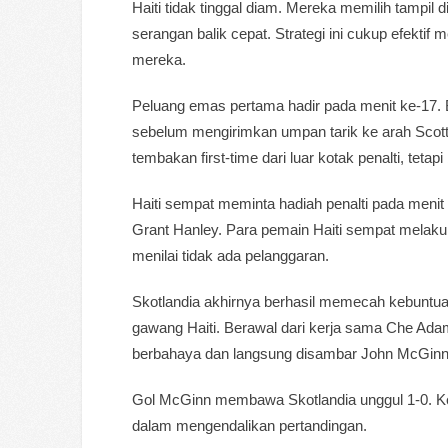
Haiti tidak tinggal diam. Mereka memilih tampil
serangan balik cepat. Strategi ini cukup efekt
mereka.
Peluang emas pertama hadir pada menit ke-17. 
sebelum mengirimkan umpan tarik ke arah Scot
tembakan first-time dari luar kotak penalti, tet
Haiti sempat meminta hadiah penalti pada menit k
Grant Hanley. Para pemain Haiti sempat melakuk
menilai tidak ada pelanggaran.
Skotlandia akhirnya berhasil memecah kebuntuan 
gawang Haiti. Berawal dari kerja sama Che Adams
berbahaya dan langsung disambar John McGinn
Gol McGinn membawa Skotlandia unggul 1-0. Ke
dalam mengendalikan pertandingan.