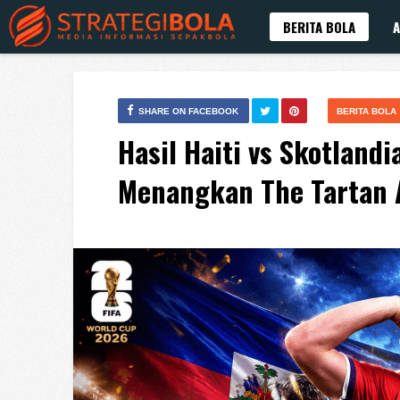
BERITA BOLA
A
SHARE ON FACEBOOK
BERITA BOLA
Hasil Haiti vs Skotland
Menangkan The Tartan