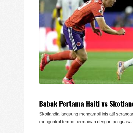
Babak Pertama Haiti vs Skotlan
Skotlandia langsung mengambil inisiatif serang
mengontrol tempo permainan dengan penguasaan