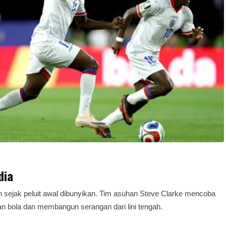
dia
an sejak peluit awal dibunyikan. Tim asuhan Steve Clarke mencoba
 bola dan membangun serangan dari lini tengah.