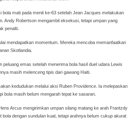
si bola mati pada menit ke-63 setelah Jean Jacques melakukan
an. Andy Robertson mengambil eksekusi, tetapi umpan yang
k penalti.
an mulai mendapatkan momentum. Mereka mencoba memanfaatkan
nan Skotlandia.
 peluang emas setelah menerima bola hasil duel udara Lewis
nya masih melenceng tipis dari gawang Haiti.
makan kedudukan melalui aksi Ruben Providence. Ia melepaskan
pi bola masih belum mengarah tepat ke sasaran.
Carlens Arcus mengirimkan umpan silang matang ke arah Frantzdy
ut bola dengan sundulan kuat, tetapi arahnya belum cukup akurat