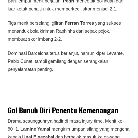
Baru empat menit berjalan,
Pedri
mencetak gol indah dari
luar kotak penalti untuk memperkecil skor menjadi 2-1.
Tiga menit berselang, giliran
Ferran Torres
yang sukses
menanduk bola kiriman Raphinha dari sepak pojok,
membuat skor imbang 2-2.
Dominasi Barcelona terus berlanjut, namun kiper Levante,
Pablo Cunat, tampil gemilang dengan serangkaian
penyelamatan penting.
Gol Bunuh Diri Penentu Kemenangan
Drama sesungguhnya hadir di masa injury time. Menit ke-
90+1,
Lamine Yamal
mengirim umpan silang yang mengenai
kepala
Unai Elgezabal
dan berbelok masuk ke gawang