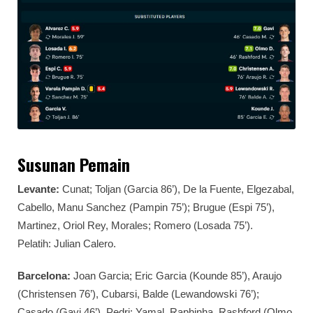
Susunan Pemain
Levante:
Cunat; Toljan (Garcia 86’), De la Fuente, Elgezabal,
Cabello, Manu Sanchez (Pampin 75’); Brugue (Espi 75’),
Martinez, Oriol Rey, Morales; Romero (Losada 75’).
Pelatih: Julian Calero.
Barcelona:
Joan Garcia; Eric Garcia (Kounde 85’), Araujo
(Christensen 76’), Cubarsi, Balde (Lewandowski 76’);
Casado (Gavi 46’), Pedri; Yamal, Raphinha, Rashford (Olmo