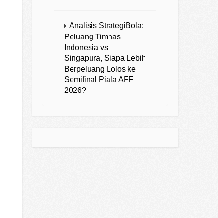
Analisis StrategiBola:
Peluang Timnas
Indonesia vs
Singapura, Siapa Lebih
Berpeluang Lolos ke
Semifinal Piala AFF
2026?