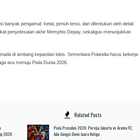
si banyak pengamat: ketat, penuh tensi, dan ditentukan oleh detail
n berkat penyelesaian akhir Memphis Depay, sekaligus menunjukkan
erada di ambang kepastian lolos. Sementara Polandia harus bekerja
jaga asa menuju Piala Dunia 2026.
Related Posts
n
Piala Presiden 2026: Persija Jakarta vs Arema FC,
Cup 2026
Adu Gengsi Demi Juara Ketiga