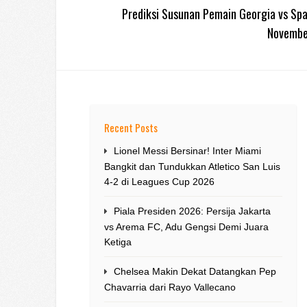
Prediksi Susunan Pemain Georgia vs Spa
Novembe
Recent Posts
Lionel Messi Bersinar! Inter Miami
Bangkit dan Tundukkan Atletico San Luis
4-2 di Leagues Cup 2026
Piala Presiden 2026: Persija Jakarta
vs Arema FC, Adu Gengsi Demi Juara
Ketiga
Chelsea Makin Dekat Datangkan Pep
Chavarria dari Rayo Vallecano