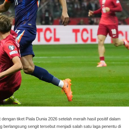
engan tiket Piala Dunia 2026 setelah meraih hasil positif dalam
 berlangsung sengit tersebut menjadi salah satu laga penentu di