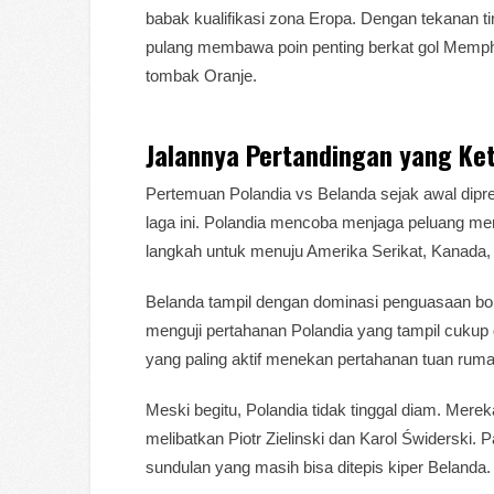
babak kualifikasi zona Eropa. Dengan tekanan t
pulang membawa poin penting berkat gol Memph
tombak Oranje.
Jalannya Pertandingan yang Ke
Pertemuan Polandia vs Belanda sejak awal dipre
laga ini. Polandia mencoba menjaga peluang m
langkah untuk menuju Amerika Serikat, Kanada,
Belanda tampil dengan dominasi penguasaan bola 
menguji pertahanan Polandia yang tampil cuku
yang paling aktif menekan pertahanan tuan ruma
Meski begitu, Polandia tidak tinggal diam. Mere
melibatkan Piotr Zielinski dan Karol Świderski
sundulan yang masih bisa ditepis kiper Belanda.