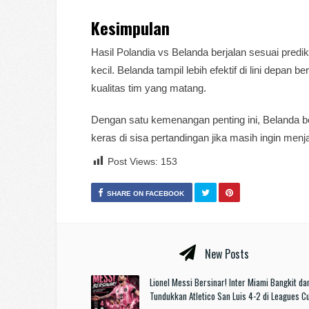
Kesimpulan
Hasil Polandia vs Belanda berjalan sesuai predik
kecil. Belanda tampil lebih efektif di lini depa
kualitas tim yang matang.
Dengan satu kemenangan penting ini, Belanda b
keras di sisa pertandingan jika masih ingin men
Post Views:
153
SHARE ON FACEBOOK
New Posts
Lionel Messi Bersinar! Inter Miami Bangkit da
Tundukkan Atletico San Luis 4-2 di Leagues 