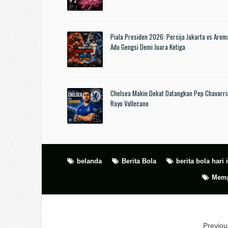
Piala Presiden 2026: Persija Jakarta vs Arem
Adu Gengsi Demi Juara Ketiga
Chelsea Makin Dekat Datangkan Pep Chavarri
Rayo Vallecano
belanda
Berita Bola
berita bola hari 
Memp
Previous