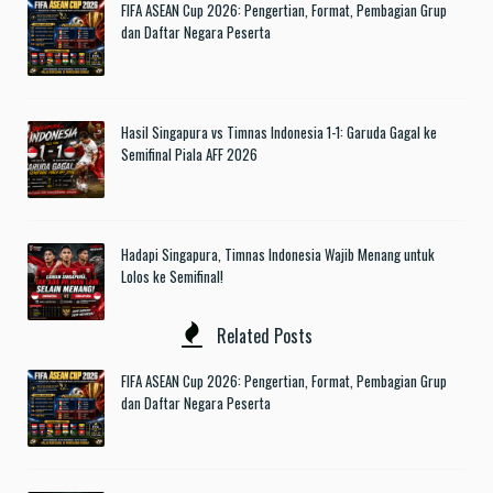
FIFA ASEAN Cup 2026: Pengertian, Format, Pembagian Grup
dan Daftar Negara Peserta
Hasil Singapura vs Timnas Indonesia 1-1: Garuda Gagal ke
Semifinal Piala AFF 2026
Hadapi Singapura, Timnas Indonesia Wajib Menang untuk
Lolos ke Semifinal!
Related Posts
FIFA ASEAN Cup 2026: Pengertian, Format, Pembagian Grup
dan Daftar Negara Peserta