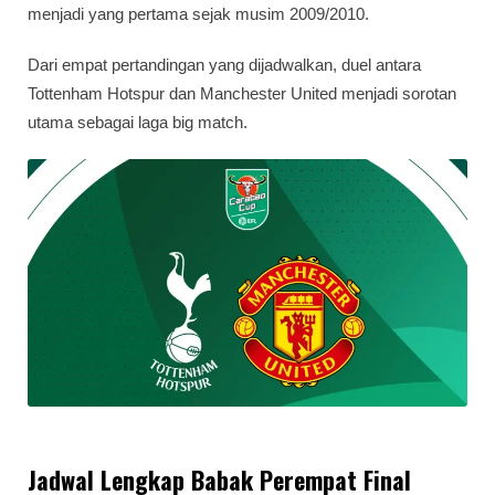
menjadi yang pertama sejak musim 2009/2010.
Dari empat pertandingan yang dijadwalkan, duel antara
Tottenham Hotspur dan Manchester United menjadi sorotan
utama sebagai laga big match.
Jadwal Lengkap Babak Perempat Final