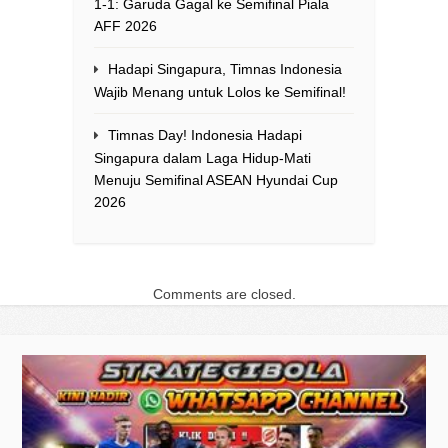
1-1: Garuda Gagal ke Semifinal Piala
AFF 2026
Hadapi Singapura, Timnas Indonesia
Wajib Menang untuk Lolos ke Semifinal!
Timnas Day! Indonesia Hadapi
Singapura dalam Laga Hidup-Mati
Menuju Semifinal ASEAN Hyundai Cup
2026
Comments are closed.