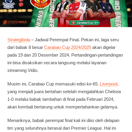
Strategibola
– Jadwal Perempat Final. Pekan ini, laga seru
dari babak 8 besar
Carabao Cup 2024/2025
akan digelar
pada 19 dan 20 Desember 2024. Pertandingan-pertandingan
ini bisa disaksikan secara langsung melalui layanan
streaming Vidio.
Musim ini, Carabao Cup memasuki edisi ke-65.
Liverpool
,
yang menjadi juara bertahan setelah mengalahkan Chelsea
1-0 melalui babak tambahan di final pada Februari 2024,
akan kembali bertarung untuk mempertahankan gelarnya.
Menariknya, babak perempat final kali ini diisi oleh delapan
tim yang seluruhnya berasal dari Premier League. Hal ini