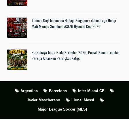
Timnas Day! Indonesia Hadapi Singapura dalam Laga Hidup-
Mati Menuju Semifinal ASEAN Hyundai Cup 2026
Persebaya Juara Piala Presiden 2026, Persib Runner-up dan
Persija Amankan Peringkat Ketiga
Argentina
Barcelona
Inter Miami CF
Javier Mascherano
Lionel Messi
Major League Soccer (MLS)