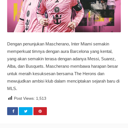
Dengan penunjukan Mascherano, Inter Miami semakin
memperkuat timnya dengan aura Barcelona yang kental,
yang akan semakin terasa dengan adanya Messi, Suarez,
Alba, dan Busquets. Mascherano membawa harapan besar
untuk meraih kesuksesan bersama The Herons dan
mewujudkan ambisi klub dalam menciptakan sejarah baru di
MLS.
Post Views:
1,513