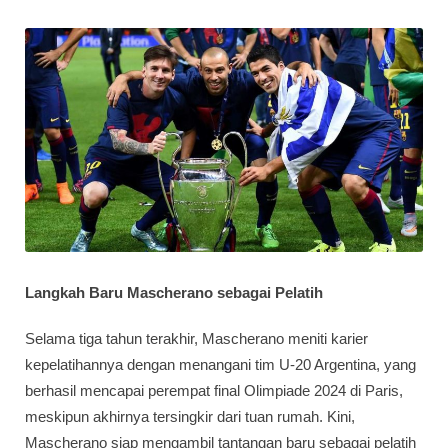
Langkah Baru Mascherano sebagai Pelatih
Selama tiga tahun terakhir, Mascherano meniti karier
kepelatihannya dengan menangani tim U-20 Argentina, yang
berhasil mencapai perempat final Olimpiade 2024 di Paris,
meskipun akhirnya tersingkir dari tuan rumah. Kini,
Mascherano siap mengambil tantangan baru sebagai pelatih