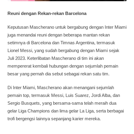
Reuni dengan Rekan-rekan Barcelona
Keputusan Mascherano untuk bergabung dengan Inter Miami
juga menandai reuni dengan beberapa mantan rekan
setimnya di Barcelona dan Timnas Argentina, termasuk
Lionel Messi, yang sudah bergabung dengan Miami sejak
Juli 2023. Keterlibatan Mascherano di tim ini akan
mempererat kembali hubungan dengan sejumlah pemain
besar yang pernah dia sebut sebagai rekan satu tim.
Di Inter Miami, Mascherano akan menangani sejumlah
pemain top, termasuk Messi, Luis Suarez, Jordi Alba, dan
Sergio Busquets, yang bersama-sama telah meraih dua
gelar Liga Champions dan lima gelar La Liga, serta berbagai
trofi bergengsi lainnya sepanjang karier mereka.