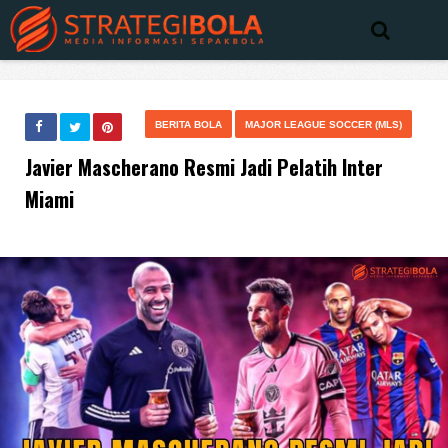
BERITA BOLA
MAJOR LEAGUE SOCCER (MLS)
Javier Mascherano Resmi Jadi Pelatih Inter
Miami