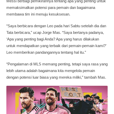
Messi berbagi pemikirannya tentang apa yang penting untuk
memaksimalkan potensi para pemain dan bagaimana
membawa tim ini menuju kesuksesan.
“Saya berbicara dengan Leo pada hari Sabtu setelah dia dan
Tata berbicara,” ucap Jorge Mas. “Saya bertanya padanya,
‘Apa yang penting bagi Anda? Apa yang harus dilakukan
untuk mendapatkan yang terbaik dari pemain-pemain kami?’
Leo memberikan pandangannya tentang hal itu.”
“Pengalaman di MLS memang penting, tetapi saya rasa yang
lebih utama adalah bagaimana kita mengelola pemain
dengan potensi luar biasa yang mereka miliki,” tambah Mas.