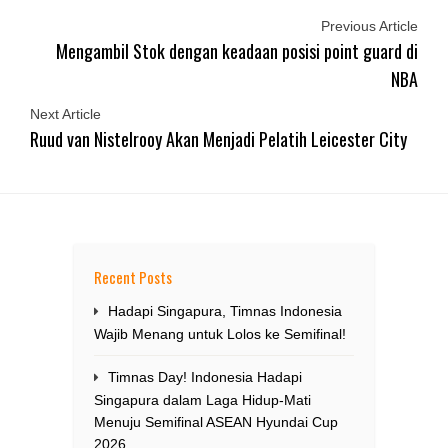
Previous Article
Mengambil Stok dengan keadaan posisi point guard di
NBA
Next Article
Ruud van Nistelrooy Akan Menjadi Pelatih Leicester City
Recent Posts
Hadapi Singapura, Timnas Indonesia
Wajib Menang untuk Lolos ke Semifinal!
Timnas Day! Indonesia Hadapi
Singapura dalam Laga Hidup-Mati
Menuju Semifinal ASEAN Hyundai Cup
2026