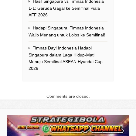
Hasil Singapura vs Timnas Indonesia
1-1: Garuda Gagal ke Semifinal Piala
AFF 2026
Hadapi Singapura, Timnas Indonesia
Wajib Menang untuk Lolos ke Semifinal!
Timnas Day! Indonesia Hadapi
Singapura dalam Laga Hidup-Mati
Menuju Semifinal ASEAN Hyundai Cup
2026
Comments are closed.