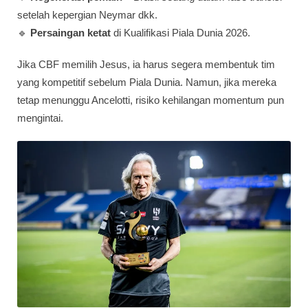
setelah kepergian Neymar dkk.
🔹
Persaingan ketat
di Kualifikasi Piala Dunia 2026.
Jika CBF memilih Jesus, ia harus segera membentuk tim
yang kompetitif sebelum Piala Dunia. Namun, jika mereka
tetap menunggu Ancelotti, risiko kehilangan momentum pun
mengintai.