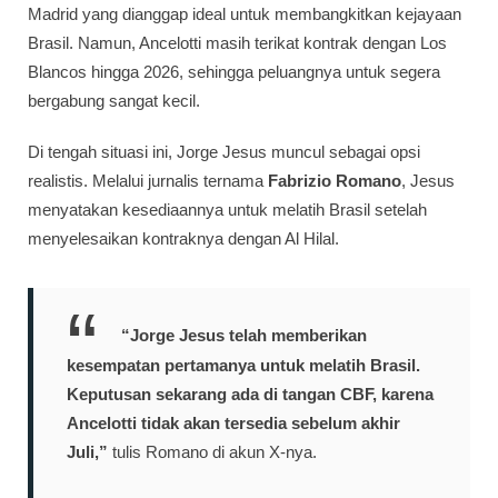
Madrid yang dianggap ideal untuk membangkitkan kejayaan
Brasil. Namun, Ancelotti masih terikat kontrak dengan Los
Blancos hingga 2026, sehingga peluangnya untuk segera
bergabung sangat kecil.
Di tengah situasi ini, Jorge Jesus muncul sebagai opsi
realistis. Melalui jurnalis ternama
Fabrizio Romano
, Jesus
menyatakan kesediaannya untuk melatih Brasil setelah
menyelesaikan kontraknya dengan Al Hilal.
“Jorge Jesus telah memberikan
kesempatan pertamanya untuk melatih Brasil.
Keputusan sekarang ada di tangan CBF, karena
Ancelotti tidak akan tersedia sebelum akhir
Juli,”
tulis Romano di akun X-nya.