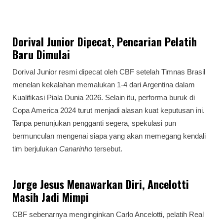
Dorival Junior Dipecat, Pencarian Pelatih
Baru Dimulai
Dorival Junior resmi dipecat oleh CBF setelah Timnas Brasil
menelan kekalahan memalukan 1-4 dari Argentina dalam
Kualifikasi Piala Dunia 2026. Selain itu, performa buruk di
Copa America 2024 turut menjadi alasan kuat keputusan ini.
Tanpa penunjukan pengganti segera, spekulasi pun
bermunculan mengenai siapa yang akan memegang kendali
tim berjulukan
Canarinho
tersebut.
Jorge Jesus Menawarkan Diri, Ancelotti
Masih Jadi Mimpi
CBF sebenarnya menginginkan Carlo Ancelotti, pelatih Real