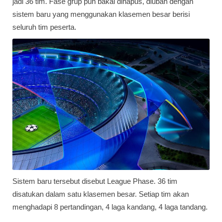
jadi 36 tim. Fase grup pun bakal dihapus, diubah dengan
sistem baru yang menggunakan klasemen besar berisi
seluruh tim peserta.
Sistem baru tersebut disebut League Phase. 36 tim
disatukan dalam satu klasemen besar. Setiap tim akan
menghadapi 8 pertandingan, 4 laga kandang, 4 laga tandang.