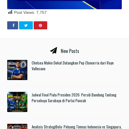
Post Views:
7,757
New Posts
Chelsea Makin Dekat Datangkan Pep Chavarria dari Rayo
Vallecano
Jadwal Final Piala Presiden 2026: Persib Bandung Tantang
Persebaya Surabaya di Partai Puncak
Analisis StrategiBola: Peluang Timnas Indonesia vs Singapura,