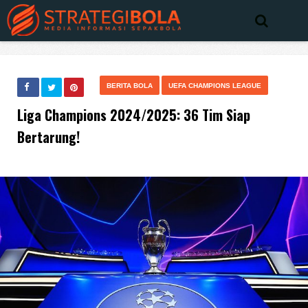
BERITA BOLA
UEFA CHAMPIONS LEAGUE
Liga Champions 2024/2025: 36 Tim Siap
Bertarung!