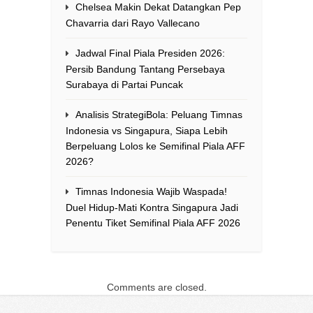
Chelsea Makin Dekat Datangkan Pep
Chavarria dari Rayo Vallecano
Jadwal Final Piala Presiden 2026:
Persib Bandung Tantang Persebaya
Surabaya di Partai Puncak
Analisis StrategiBola: Peluang Timnas
Indonesia vs Singapura, Siapa Lebih
Berpeluang Lolos ke Semifinal Piala AFF
2026?
Timnas Indonesia Wajib Waspada!
Duel Hidup-Mati Kontra Singapura Jadi
Penentu Tiket Semifinal Piala AFF 2026
Comments are closed.