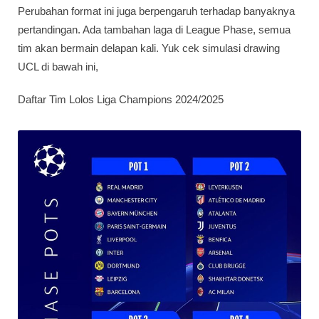
Perubahan format ini juga berpengaruh terhadap banyaknya
pertandingan. Ada tambahan laga di League Phase, semua
tim akan bermain delapan kali. Yuk cek simulasi drawing
UCL di bawah ini,
Daftar Tim Lolos Liga Champions 2024/2025