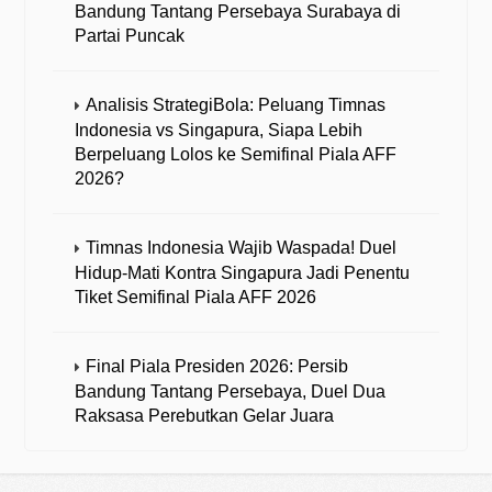
Bandung Tantang Persebaya Surabaya di
Partai Puncak
Analisis StrategiBola: Peluang Timnas
Indonesia vs Singapura, Siapa Lebih
Berpeluang Lolos ke Semifinal Piala AFF
2026?
Timnas Indonesia Wajib Waspada! Duel
Hidup-Mati Kontra Singapura Jadi Penentu
Tiket Semifinal Piala AFF 2026
Final Piala Presiden 2026: Persib
Bandung Tantang Persebaya, Duel Dua
Raksasa Perebutkan Gelar Juara