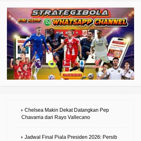
Chelsea Makin Dekat Datangkan Pep
Chavarria dari Rayo Vallecano
Jadwal Final Piala Presiden 2026: Persib