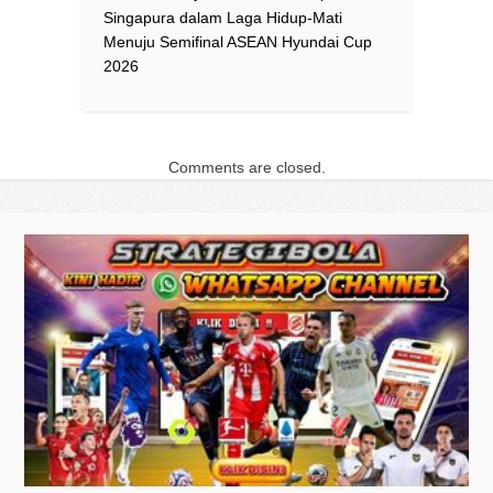
Singapura dalam Laga Hidup-Mati
Menuju Semifinal ASEAN Hyundai Cup
2026
Comments are closed.