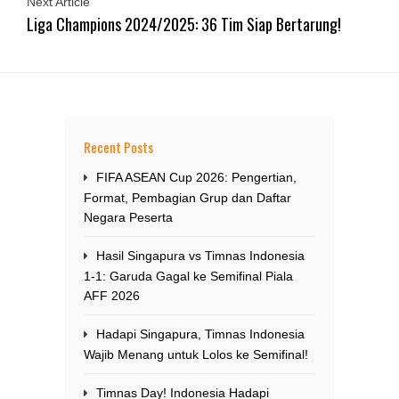
Next Article
Liga Champions 2024/2025: 36 Tim Siap Bertarung!
Recent Posts
FIFA ASEAN Cup 2026: Pengertian,
Format, Pembagian Grup dan Daftar
Negara Peserta
Hasil Singapura vs Timnas Indonesia
1-1: Garuda Gagal ke Semifinal Piala
AFF 2026
Hadapi Singapura, Timnas Indonesia
Wajib Menang untuk Lolos ke Semifinal!
Timnas Day! Indonesia Hadapi