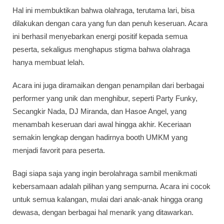
Hal ini membuktikan bahwa olahraga, terutama lari, bisa
dilakukan dengan cara yang fun dan penuh keseruan. Acara
ini berhasil menyebarkan energi positif kepada semua
peserta, sekaligus menghapus stigma bahwa olahraga
hanya membuat lelah.
Acara ini juga diramaikan dengan penampilan dari berbagai
performer yang unik dan menghibur, seperti Party Funky,
Secangkir Nada, DJ Miranda, dan Hasoe Angel, yang
menambah keseruan dari awal hingga akhir. Keceriaan
semakin lengkap dengan hadirnya booth UMKM yang
menjadi favorit para peserta.
Bagi siapa saja yang ingin berolahraga sambil menikmati
kebersamaan adalah pilihan yang sempurna. Acara ini cocok
untuk semua kalangan, mulai dari anak-anak hingga orang
dewasa, dengan berbagai hal menarik yang ditawarkan.