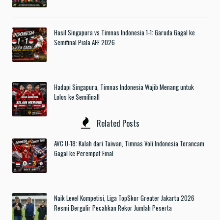
Hasil Singapura vs Timnas Indonesia 1-1: Garuda Gagal ke
Semifinal Piala AFF 2026
Hadapi Singapura, Timnas Indonesia Wajib Menang untuk
Lolos ke Semifinal!
Related Posts
AVC U-18: Kalah dari Taiwan, Timnas Voli Indonesia Terancam
Gagal ke Perempat Final
Naik Level Kompetisi, Liga TopSkor Greater Jakarta 2026
Resmi Bergulir Pecahkan Rekor Jumlah Peserta