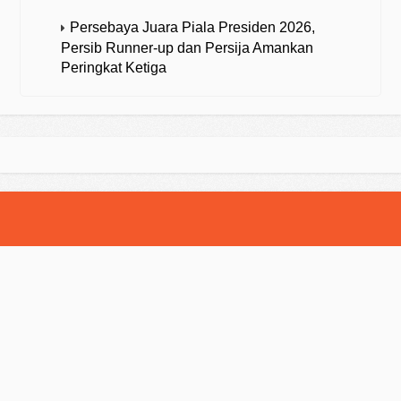
Persebaya Juara Piala Presiden 2026,
Persib Runner-up dan Persija Amankan
Peringkat Ketiga
© 2025 Strategibola. All Rights Reserved.