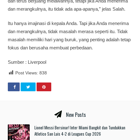
dan terus berjuang melawannya, tetapi jika Anda menerima
dan merangkulnya, itu tidak ada apa-apanya,” jelas Salah.
Itu hanya imajinasi di kepala Anda. Tapi jika Anda menerima
dan merangkulnya, tidak masalah merasa seperti itu. Tidak
masalah memiliki hari yang buruk, yang penting adalah tetap
fokus dan berusaha membuat perbedaan.
Sumber : Liverpool
Post Views:
838
New Posts
Lionel Messi Bersinar! Inter Miami Bangkit dan Tundukkan
Atletico San Luis 4-2 di Leagues Cup 2026