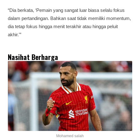
“Dia berkata, ‘Pemain yang sangat luar biasa selalu fokus
dalam pertandingan. Bahkan saat tidak memiliki momentum,
dia tetap fokus hingga menit terakhir atau hingga peluit
akhir.'”
Nasihat Berharga
Mohamed salah