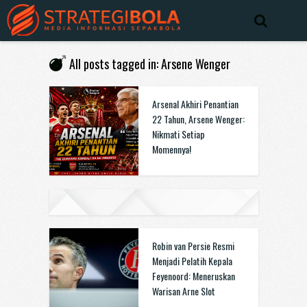
All posts tagged in: Arsene Wenger
Arsenal Akhiri Penantian
22 Tahun, Arsene Wenger:
Nikmati Setiap
Momennya!
Robin van Persie Resmi
Menjadi Pelatih Kepala
Feyenoord: Meneruskan
Warisan Arne Slot