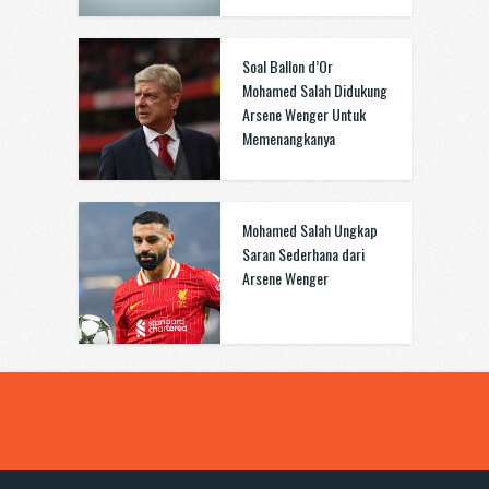
Soal Ballon d’Or
Mohamed Salah Didukung
Arsene Wenger Untuk
Memenangkanya
Mohamed Salah Ungkap
Saran Sederhana dari
Arsene Wenger