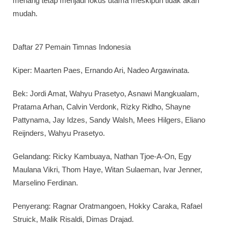
menang tetap menjadi fokus utama meskipun tidak akan
mudah.
Daftar 27 Pemain Timnas Indonesia
Kiper: Maarten Paes, Ernando Ari, Nadeo Argawinata.
Bek: Jordi Amat, Wahyu Prasetyo, Asnawi Mangkualam,
Pratama Arhan, Calvin Verdonk, Rizky Ridho, Shayne
Pattynama, Jay Idzes, Sandy Walsh, Mees Hilgers, Eliano
Reijnders, Wahyu Prasetyo.
Gelandang: Ricky Kambuaya, Nathan Tjoe-A-On, Egy
Maulana Vikri, Thom Haye, Witan Sulaeman, Ivar Jenner,
Marselino Ferdinan.
Penyerang: Ragnar Oratmangoen, Hokky Caraka, Rafael
Struick, Malik Risaldi, Dimas Drajad.