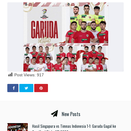
Post Views:
917
New Posts
Hasil Singapura vs Timnas Indonesia 1-1: Garuda Gagal ke