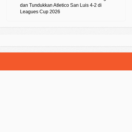
dan Tundukkan Atletico San Luis 4-2 di
Leagues Cup 2026
© 2025 Strategibola. All Rights Reserved.