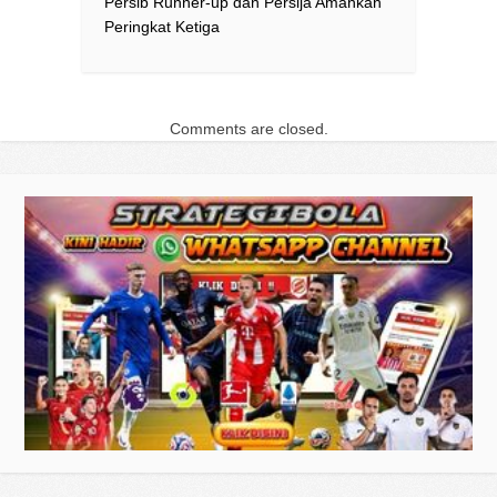
Persib Runner-up dan Persija Amankan
Peringkat Ketiga
Comments are closed.