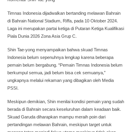
Timnas Indonesia dijadwalkan bertanding melawan Bahrain
di Bahrain National Stadium, Riffa, pada 10 Oktober 2024.
Laga ini merupakan partai ketiga di Putaran Ketiga Kualifikasi
Piala Dunia 2026 Zona Asia Grup C.
Shin Tae-yong menyampaikan bahwa skuad Timnas
Indonesia belum sepenuhnya lengkap karena beberapa
pemain belum bergabung. “Pemain Timnas Indonesia belum
berkumpul semua, jadi belum bisa cek semuanya,”
ungkapnya melalui rekaman yang dibagikan oleh Media
PSSI.
Meskipun demikian, Shin menilai kondisi pemain yang sudah
berada di Bahrain secara keseluruhan dalam keadaan baik.
Skuad Garuda diharapkan mampu meraih poin dari
pertandingan melawan Bahrain, meskipun target untuk