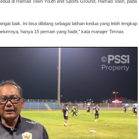
n kedua di Hamad Town Youth and Sports Ground, Hamad Town, pada
ngat baik. Ini bisa dibilang sebagai latihan kedua yang lebih lengkap
belumnya, hanya 15 pemain yang hadir,” kata manajer Timnas