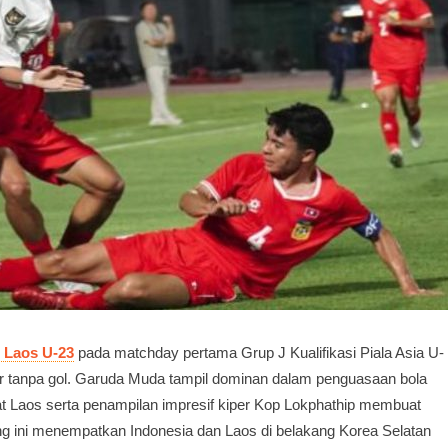
 Laos U-23
pada matchday pertama Grup J Kualifikasi Piala Asia U-
hir tanpa gol. Garuda Muda tampil dominan dalam penguasaan bola
at Laos serta penampilan impresif kiper Kop Lokphathip membuat
ang ini menempatkan Indonesia dan Laos di belakang Korea Selatan