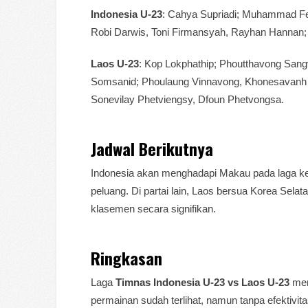
Indonesia U-23
: Cahya Supriadi; Muhammad Fer
Robi Darwis, Toni Firmansyah, Rayhan Hannan; J
Laos U-23
: Kop Lokphathip; Phoutthavong San
Somsanid; Phoulaung Vinnavong, Khonesavanh
Sonevilay Phetviengsy, Dfoun Phetvongsa.
Jadwal Berikutnya
Indonesia akan menghadapi Makau pada laga kedu
peluang. Di partai lain, Laos bersua Korea Sela
klasemen secara signifikan.
Ringkasan
Laga
Timnas Indonesia U-23 vs Laos U-23
men
permainan sudah terlihat, namun tanpa efektivita