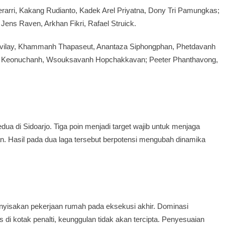
arri, Kakang Rudianto, Kadek Arel Priyatna, Dony Tri Pamungkas;
ens Raven, Arkhan Fikri, Rafael Struick.
gvilay, Khammanh Thapaseut, Anantaza Siphongphan, Phetdavanh
 Keonuchanh, Wsouksavanh Hopchakkavan; Peeter Phanthavong,
a di Sidoarjo. Tiga poin menjadi target wajib untuk menjaga
tan. Hasil pada dua laga tersebut berpotensi mengubah dinamika
yisakan pekerjaan rumah pada eksekusi akhir. Dominasi
s di kotak penalti, keunggulan tidak akan tercipta. Penyesuaian