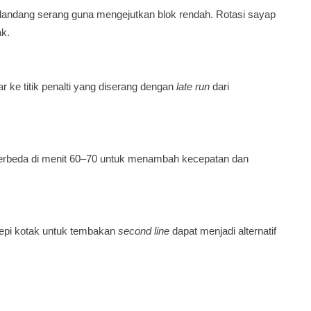
landang serang guna mengejutkan blok rendah. Rotasi sayap
k.
ke titik penalti yang diserang dengan
late run
dari
berbeda di menit 60–70 untuk menambah kecepatan dan
epi kotak untuk tembakan
second line
dapat menjadi alternatif