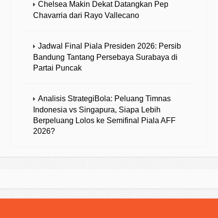
Chelsea Makin Dekat Datangkan Pep
Chavarria dari Rayo Vallecano
Jadwal Final Piala Presiden 2026: Persib
Bandung Tantang Persebaya Surabaya di
Partai Puncak
Analisis StrategiBola: Peluang Timnas
Indonesia vs Singapura, Siapa Lebih
Berpeluang Lolos ke Semifinal Piala AFF
2026?