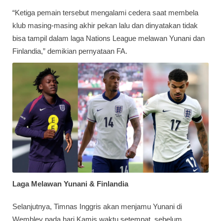
“Ketiga pemain tersebut mengalami cedera saat membela
klub masing-masing akhir pekan lalu dan dinyatakan tidak
bisa tampil dalam laga Nations League melawan Yunani dan
Finlandia,” demikian pernyataan FA.
Laga Melawan Yunani & Finlandia
Selanjutnya, Timnas Inggris akan menjamu Yunani di
Wembley pada hari Kamis waktu setempat, sebelum