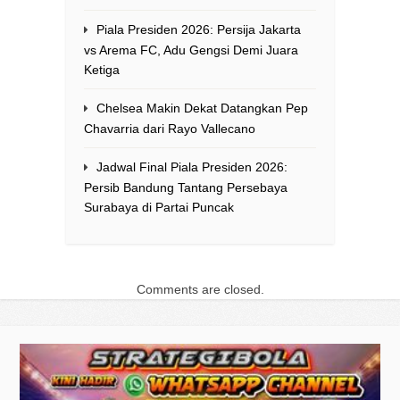
Piala Presiden 2026: Persija Jakarta
vs Arema FC, Adu Gengsi Demi Juara
Ketiga
Chelsea Makin Dekat Datangkan Pep
Chavarria dari Rayo Vallecano
Jadwal Final Piala Presiden 2026:
Persib Bandung Tantang Persebaya
Surabaya di Partai Puncak
Comments are closed.