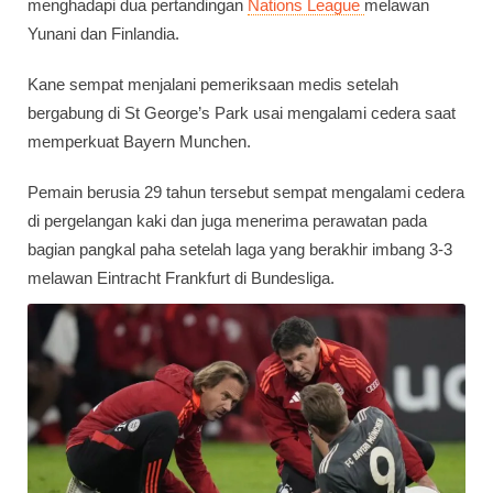
menghadapi dua pertandingan
Nations League
melawan
Yunani dan Finlandia.
Kane sempat menjalani pemeriksaan medis setelah
bergabung di St George’s Park usai mengalami cedera saat
memperkuat Bayern Munchen.
Pemain berusia 29 tahun tersebut sempat mengalami cedera
di pergelangan kaki dan juga menerima perawatan pada
bagian pangkal paha setelah laga yang berakhir imbang 3-3
melawan Eintracht Frankfurt di Bundesliga.