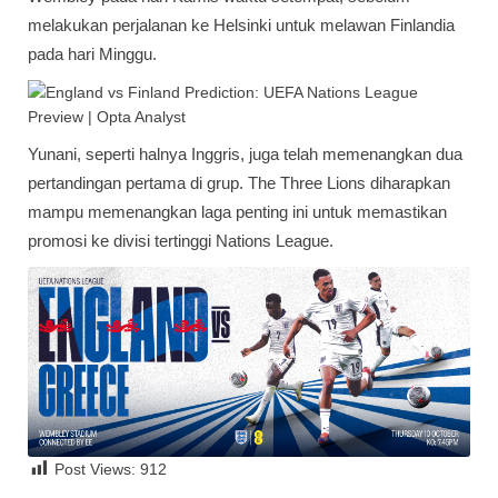
melakukan perjalanan ke Helsinki untuk melawan Finlandia
pada hari Minggu.
Yunani, seperti halnya Inggris, juga telah memenangkan dua
pertandingan pertama di grup. The Three Lions diharapkan
mampu memenangkan laga penting ini untuk memastikan
promosi ke divisi tertinggi Nations League.
Post Views:
912