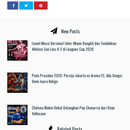
New Posts
Lionel Messi Bersinar! Inter Miami Bangkit dan Tundukkan
Atletico San Luis 4-2 di Leagues Cup 2026
Piala Presiden 2026: Persija Jakarta vs Arema FC, Adu Gengsi
Demi Juara Ketiga
Chelsea Makin Dekat Datangkan Pep Chavarria dari Rayo
Vallecano
Related Posts