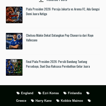
Piala Presiden 2026: Persija Jakarta vs Arema FC, Adu Gengsi
Demi Juara Ketiga
Chelsea Makin Dekat Datangkan Pep Chavarria dari Rayo
Vallecano
Final Piala Presiden 2026: Persib Bandung Tantang
Persebaya, Duel Dua Raksasa Perebutkan Gelar Juara
England
Ezri Konsa
Finlandia
Greece
Harry Kane
Kobbie Mainoo