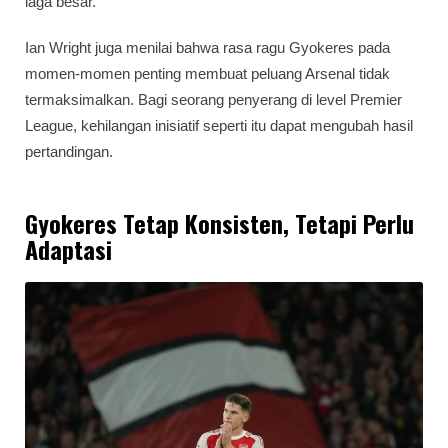
laga besar.
Ian Wright juga menilai bahwa rasa ragu Gyokeres pada
momen-momen penting membuat peluang Arsenal tidak
termaksimalkan. Bagi seorang penyerang di level Premier
League, kehilangan inisiatif seperti itu dapat mengubah hasil
pertandingan.
Gyokeres Tetap Konsisten, Tetapi Perlu
Adaptasi