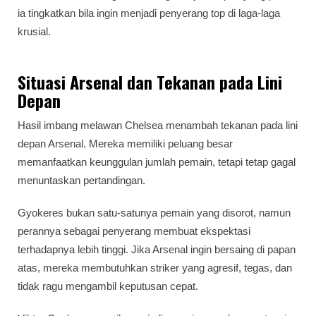
ia tingkatkan bila ingin menjadi penyerang top di laga-laga
krusial.
Situasi Arsenal dan Tekanan pada Lini
Depan
Hasil imbang melawan Chelsea menambah tekanan pada lini
depan Arsenal. Mereka memiliki peluang besar
memanfaatkan keunggulan jumlah pemain, tetapi tetap gagal
menuntaskan pertandingan.
Gyokeres bukan satu-satunya pemain yang disorot, namun
perannya sebagai penyerang membuat ekspektasi
terhadapnya lebih tinggi. Jika Arsenal ingin bersaing di papan
atas, mereka membutuhkan striker yang agresif, tegas, dan
tidak ragu mengambil keputusan cepat.