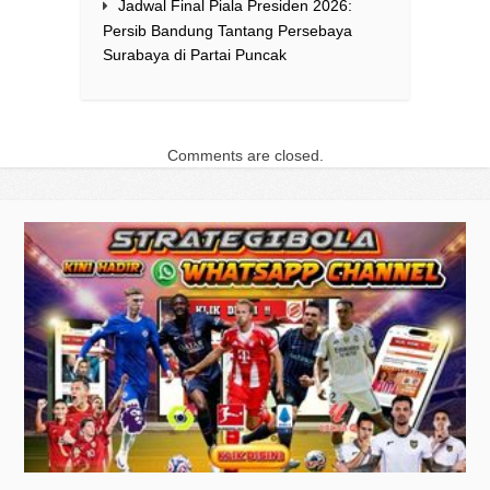
Jadwal Final Piala Presiden 2026:
Persib Bandung Tantang Persebaya
Surabaya di Partai Puncak
Comments are closed.