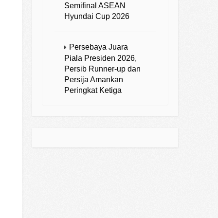
Semifinal ASEAN
Hyundai Cup 2026
Persebaya Juara
Piala Presiden 2026,
Persib Runner-up dan
Persija Amankan
Peringkat Ketiga