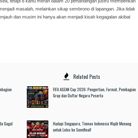
sea, tetapi 8 kartu merah dalam 20 pertandingan justru memberikan
enjadi masalah, melainkan sikap sembrono di lapangan. Jika tidak
enjauh dan musim ini hanya akan menjadi kisah kegagalan akibat
Related Posts
embagian
FIFA ASEAN Cup 2026: Pengertian, Format, Pembagian
Grup dan Daftar Negara Peserta
da Gagal
Hadapi Singapura, Timnas Indonesia Wajib Menang
untuk Lolos ke Semifinal!