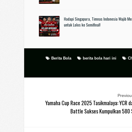
Hadapi Singapura, Timnas Indonesia Wajib M
untuk Lolos ke Semifinal!
Berita Bola
berita bola hari ini
Ch
Previous
Yamaha Cup Race 2025 Tasikmalaya: YCR d
Battle Sukses Kumpulkan 580 