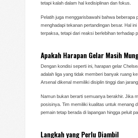
tetapi kalah dalam hal kedisiplinan dan fokus.
Pelatih juga menggarisbawahi bahwa beberap
menghadapi tekanan pertandingan besar. Hal ini 
terpaksa, tetapi dari reaksi berlebihan terhadap 
Apakah Harapan Gelar Masih Mun
Dengan kondisi seperti ini, harapan gelar Chel
adalah liga yang tidak memberi banyak ruang kes
Arsenal dikenal memiliki disiplin tinggi dan ja
Namun bukan berarti semuanya berakhir. Jika ma
posisinya. Tim memiliki kualitas untuk menang 
pemain tetap berada di lapangan hingga peluit p
Langkah yang Perlu Diambil