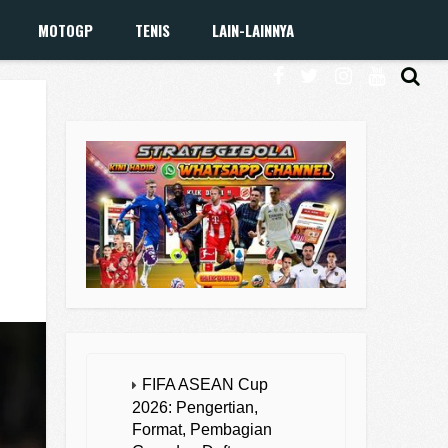
MOTOGP
TENIS
LAIN-LAINNYA
FIFA ASEAN Cup
2026: Pengertian,
Format, Pembagian