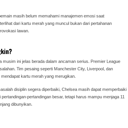
a pemain masih belum memahami manajemen emosi saat
terlihat dari kartu merah yang muncul bukan dari pertahanan
provokasi lawan.
gkin?
sea musim ini jelas berada dalam ancaman serius. Premier League
alahan. Tim pesaing seperti Manchester City, Liverpool, dan
rang mendapat kartu merah yang merugikan.
salah disiplin segera diperbaiki, Chelsea masih dapat memperbaiki
di pertandingan-pertandingan besar, tetapi harus mampu menjaga 11
anjang dibunyikan.