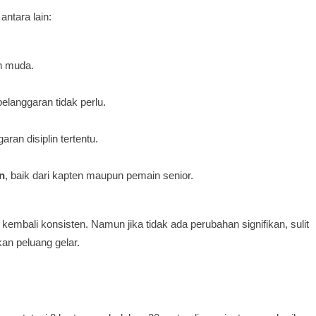
ntara lain:
n muda.
elanggaran tidak perlu.
ran disiplin tertentu.
n
, baik dari kapten maupun pemain senior.
bali konsisten. Namun jika tidak ada perubahan signifikan, sulit
n peluang gelar.