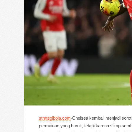
strategibola.com
-Chelsea kembali menjadi sorot
permainan yang buruk, tetapi karena sikap sem