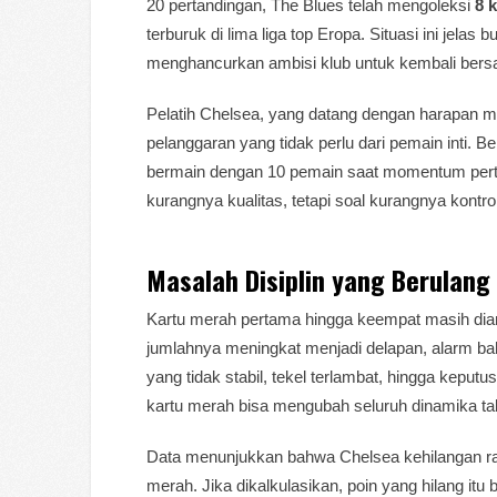
20 pertandingan, The Blues telah mengoleksi
8 
terburuk di lima liga top Eropa. Situasi ini jel
menghancurkan ambisi klub untuk kembali bersa
Pelatih Chelsea, yang datang dengan harapan m
pelanggaran yang tidak perlu dari pemain inti. 
bermain dengan 10 pemain saat momentum perta
kurangnya kualitas, tetapi soal kurangnya kontro
Masalah Disiplin yang Berulang
Kartu merah pertama hingga keempat masih dia
jumlahnya meningkat menjadi delapan, alarm ba
yang tidak stabil, tekel terlambat, hingga kepu
kartu merah bisa mengubah seluruh dinamika takti
Data menunjukkan bahwa Chelsea kehilangan rat
merah. Jika dikalkulasikan, poin yang hilang it