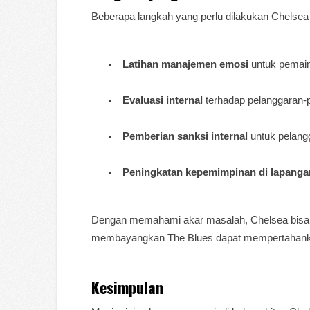
Beberapa langkah yang perlu dilakukan Chelsea a
Latihan manajemen emosi
untuk pemai
Evaluasi internal
terhadap pelanggaran-p
Pemberian sanksi internal
untuk pelangga
Peningkatan kepemimpinan di lapanga
Dengan memahami akar masalah, Chelsea bisa kem
membayangkan The Blues dapat mempertahanka
Kesimpulan