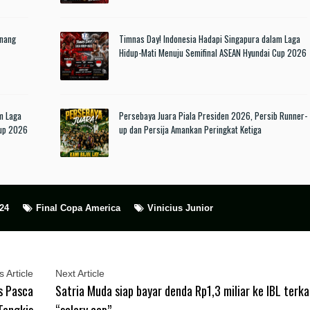
enang
Timnas Day! Indonesia Hadapi Singapura dalam Laga
Hidup-Mati Menuju Semifinal ASEAN Hyundai Cup 2026
m Laga
Persebaya Juara Piala Presiden 2026, Persib Runner-
Cup 2026
up dan Persija Amankan Peringkat Ketiga
24
Final Copa America
Vinicius Junior
 Article
Next Article
s Pasca
Satria Muda siap bayar denda Rp1,3 miliar ke IBL terka
Tangkis
“salary cap”