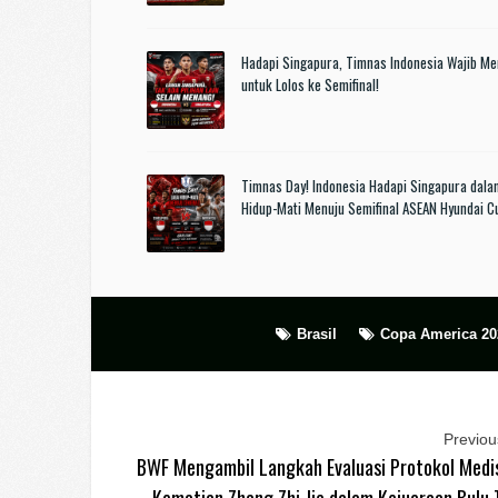
Hadapi Singapura, Timnas Indonesia Wajib M
untuk Lolos ke Semifinal!
Timnas Day! Indonesia Hadapi Singapura dala
Hidup-Mati Menuju Semifinal ASEAN Hyundai 
Brasil
Copa America 20
Previous
BWF Mengambil Langkah Evaluasi Protokol Medi
Kematian Zhang Zhi Jie dalam Kejuaraan Bulu 