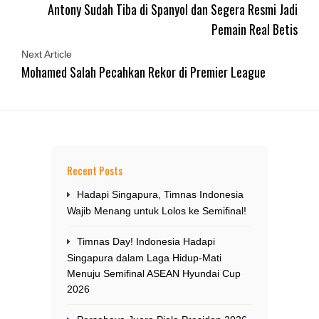
Antony Sudah Tiba di Spanyol dan Segera Resmi Jadi
Pemain Real Betis
Next Article
Mohamed Salah Pecahkan Rekor di Premier League
Recent Posts
Hadapi Singapura, Timnas Indonesia
Wajib Menang untuk Lolos ke Semifinal!
Timnas Day! Indonesia Hadapi
Singapura dalam Laga Hidup-Mati
Menuju Semifinal ASEAN Hyundai Cup
2026