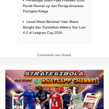
Persebaya Juara Piala Presiden 2026,
Persib Runner-up dan Persija Amankan
Peringkat Ketiga
Lionel Messi Bersinar! Inter Miami
Bangkit dan Tundukkan Atletico San Luis
4-2 di Leagues Cup 2026
Comments are closed.