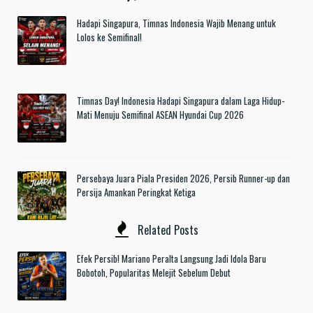
Hadapi Singapura, Timnas Indonesia Wajib Menang untuk
Lolos ke Semifinal!
Timnas Day! Indonesia Hadapi Singapura dalam Laga Hidup-
Mati Menuju Semifinal ASEAN Hyundai Cup 2026
Persebaya Juara Piala Presiden 2026, Persib Runner-up dan
Persija Amankan Peringkat Ketiga
Related Posts
Efek Persib! Mariano Peralta Langsung Jadi Idola Baru
Bobotoh, Popularitas Melejit Sebelum Debut