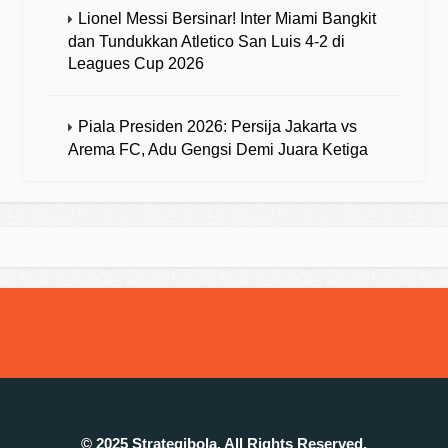
Lionel Messi Bersinar! Inter Miami Bangkit
dan Tundukkan Atletico San Luis 4-2 di
Leagues Cup 2026
Piala Presiden 2026: Persija Jakarta vs
Arema FC, Adu Gengsi Demi Juara Ketiga
© 2025 Strategibola. All Rights Reserved.