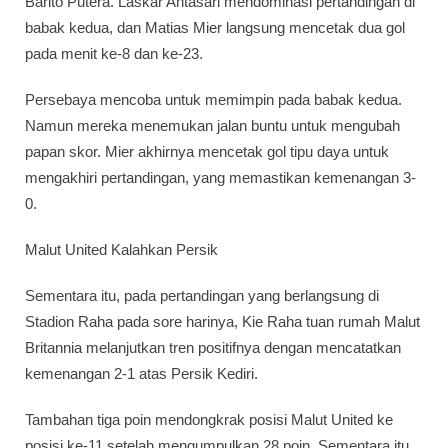
Barito Putera. Laskar Antasari mendominasi pertandingan di
babak kedua, dan Matias Mier langsung mencetak dua gol
pada menit ke-8 dan ke-23.
Persebaya mencoba untuk memimpin pada babak kedua.
Namun mereka menemukan jalan buntu untuk mengubah
papan skor. Mier akhirnya mencetak gol tipu daya untuk
mengakhiri pertandingan, yang memastikan kemenangan 3-
0.
Malut United Kalahkan Persik
Sementara itu, pada pertandingan yang berlangsung di
Stadion Raha pada sore harinya, Kie Raha tuan rumah Malut
Britannia melanjutkan tren positifnya dengan mencatatkan
kemenangan 2-1 atas Persik Kediri.
Tambahan tiga poin mendongkrak posisi Malut United ke
posisi ke-11 setelah mengumpulkan 28 poin. Sementara itu,