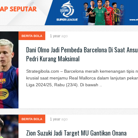
1 year
ago
BERITA BOLA
Dani Olmo Jadi Pembeda Barcelona Di Saat Ansu
Pedri Kurang Maksimal
Strategibola.com – Barcelona meraih kemenangan tipis
krusial saat menjamu Real Mallorca dalam lanjutan peka
Liga 2024/25, Rabu (23/4). Di bawah ..
1 year
ago
BERITA BOLA
Zion Suzuki Jadi Target MU Gantikan Onana