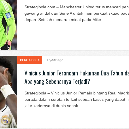
Strategibola.com – Manchester United terus mencari pen
gawang andal dari Serie A untuk memperkuat skuad pa
depan. Setelah menaruh minat pada Mike ..
1 year
ago
BERITA BOLA
Vinicius Junior Terancam Hukuman Dua Tahun dar
Apa yang Sebenarnya Terjadi?
Strategibola – Vinicius Junior Pemain bintang Real Madrid,
berada dalam sorotan terkait sebuah kasus yang dapat
jalur kariernya di dunia sepak ..