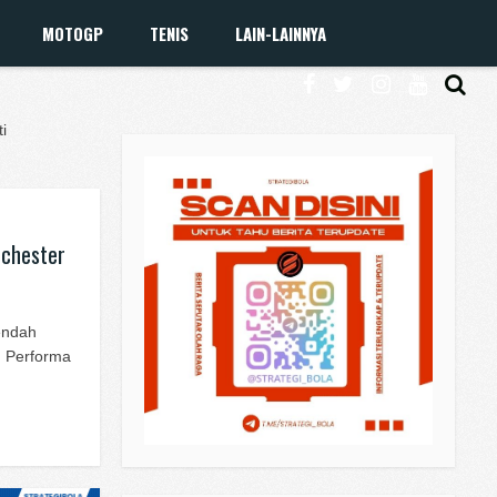
MOTOGP
TENIS
LAIN-LAINNYA
i
nchester
rendah
. Performa