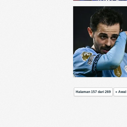
Halaman 157 dari 269
« Awal