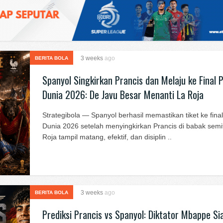
3 weeks
ago
BERITA BOLA
Spanyol Singkirkan Prancis dan Melaju ke Final P
Dunia 2026: De Javu Besar Menanti La Roja
Strategibola — Spanyol berhasil memastikan tiket ke final
Dunia 2026 setelah menyingkirkan Prancis di babak semif
Roja tampil matang, efektif, dan disiplin ..
3 weeks
ago
BERITA BOLA
Prediksi Prancis vs Spanyol: Diktator Mbappe Si