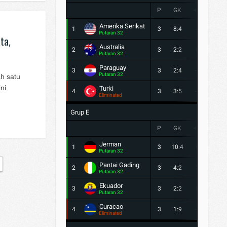
P
GK
+/-
PTS
Amerika Serikat
1
3
8:4
4
6
Putaran 32
ta,
Australia
2
3
2:2
0
4
Putaran 32
Paraguay
3
3
2:4
-2
4
Putaran 32
ah satu
ni
Turki
4
3
3:5
-2
3
Eliminated
Grup E
P
GK
+/-
PTS
Jerman
1
3
10:4
6
6
Putaran 32
Pantai Gading
2
3
4:2
2
6
Putaran 32
Ekuador
3
3
2:2
0
4
Putaran 32
Curacao
4
3
1:9
-8
1
Eliminated