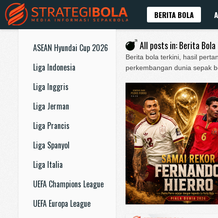
BERITA BOLA
A
All posts in: Berita Bola
ASEAN Hyundai Cup 2026
Berita bola terkini, hasil pert
Liga Indonesia
perkembangan dunia sepak bol
Liga Inggris
Liga Jerman
Liga Prancis
Liga Spanyol
Liga Italia
UEFA Champions League
UEFA Europa League