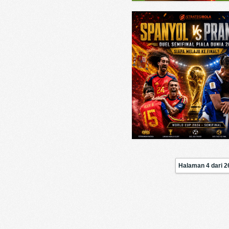
Halaman 4 dari 2