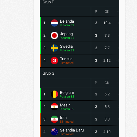
Grup F
P
GK
+/-
PTS
Belanda
1
3
10:4
6
7
Putaran 32
Jepang
2
3
7:3
4
5
Putaran 32
Swedia
3
3
7:7
0
4
Putaran 32
Tunisia
4
3
2:12
-10
0
Eliminated
Grup G
P
GK
+/-
PTS
Belgium
1
3
6:2
4
5
Putaran 32
Mesir
2
3
5:3
2
5
Putaran 32
Iran
3
3
3:3
0
3
Eliminated
Selandia Baru
4
3
4:10
-6
1
Eliminated