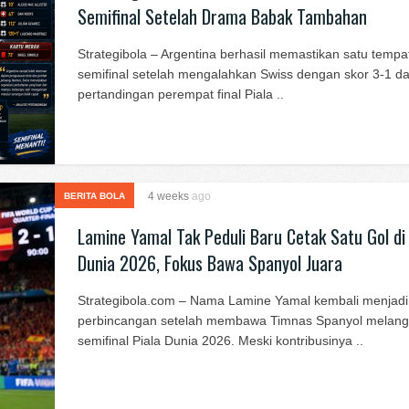
Semifinal Setelah Drama Babak Tambahan
Strategibola – Argentina berhasil memastikan satu tempa
semifinal setelah mengalahkan Swiss dengan skor 3-1 d
pertandingan perempat final Piala ..
4 weeks
ago
BERITA BOLA
Lamine Yamal Tak Peduli Baru Cetak Satu Gol di 
Dunia 2026, Fokus Bawa Spanyol Juara
Strategibola.com – Nama Lamine Yamal kembali menjadi
perbincangan setelah membawa Timnas Spanyol melang
semifinal Piala Dunia 2026. Meski kontribusinya ..