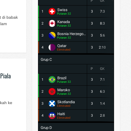
P
GK
+/-
PTS
Swiss
1
3
7:3
4
7
Putaran 32
t di babak
Kanada
alam
2
3
8:3
5
4
Putaran 32
Bosnia Herzegovina
3
3
5:6
-1
4
Putaran 32
Qatar
4
3
2:10
-8
1
Eliminated
Grup C
P
GK
+/-
PTS
Piala
Brazil
1
3
7:1
6
7
Putaran 32
Maroko
2
3
6:3
3
7
Putaran 32
Skotlandia
kah ke
3
3
1:4
-3
3
Eliminated
Haiti
4
3
2:8
-6
0
Eliminated
Grup D