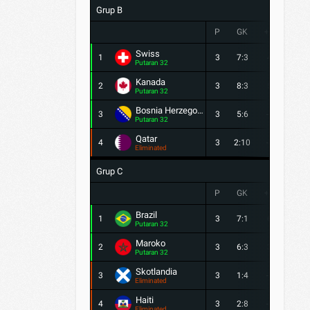
Grup B
P
GK
+/-
PTS
Swiss
1
3
7:3
4
7
Putaran 32
Kanada
2
3
8:3
5
4
Putaran 32
Bosnia Herzegovina
3
3
5:6
-1
4
Putaran 32
Qatar
4
3
2:10
-8
1
Eliminated
Grup C
P
GK
+/-
PTS
Brazil
1
3
7:1
6
7
Putaran 32
Maroko
2
3
6:3
3
7
Putaran 32
Skotlandia
3
3
1:4
-3
3
Eliminated
Haiti
4
3
2:8
-6
0
Eliminated