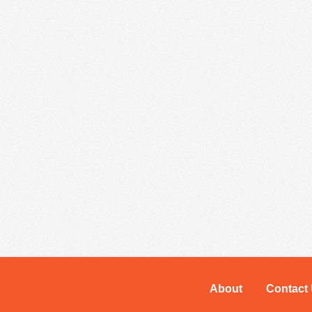
About
Contact