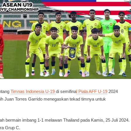
ntang
Timnas Indonesia U-19
di semifina
l Piala AFF U-19
2024
atih Juan Torres Garrido menegaskan tekad timnya untuk
lah bermain imbang 1-1 melawan Thailand pada Kamis, 25 Juli 2024.
ara Grup C.