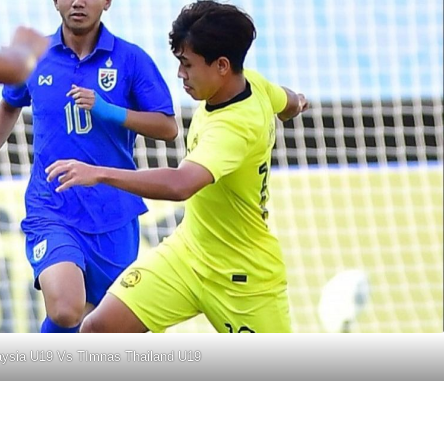
ysia U19 Vs TImnas Thailand U19