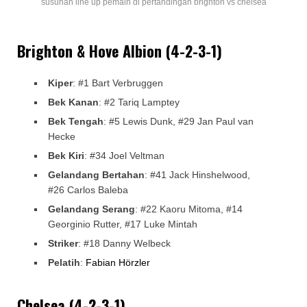
susunan line up pemain di pertandingan brighton vs chelsea
Brighton & Hove Albion (4-2-3-1)
Kiper
: #1 Bart Verbruggen
Bek Kanan
: #2 Tariq Lamptey
Bek Tengah
: #5 Lewis Dunk, #29 Jan Paul van
Hecke
Bek Kiri
: #34 Joel Veltman
Gelandang Bertahan
: #41 Jack Hinshelwood,
#26 Carlos Baleba
Gelandang Serang
: #22 Kaoru Mitoma, #14
Georginio Rutter, #17 Luke Mintah
Striker
: #18 Danny Welbeck
Pelatih
:
Fabian Hörzler
Chelsea (4-2-3-1)