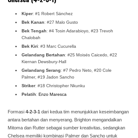
Kiper
: #1 Robert Sánchez
Bek Kanan
: #27 Malo Gusto
Bek Tengah
: #4 Tosin Adarabioyo, #23 Trevoh
Chalobah
Bek Kiri
: #3 Marc Cucurella
Gelandang Bertahan
: #25 Moisés Caicedo, #22
Kiernan Dewsbury-Hall
Gelandang Serang
: #7 Pedro Neto, #20 Cole
Palmer, #19 Jadon Sancho
Striker
: #18 Christopher Nkunku
Pelatih
:
Enzo Maresca
Formasi
4-2-3-1
dari kedua tim menunjukkan keseimbangan
antara bertahan dan menyerang. Brighton mengandalkan
Mitoma dan Rutter sebagai sumber kreativitas, sedangkan
Chelsea memiliki kombinasi Palmer dan Sancho untuk