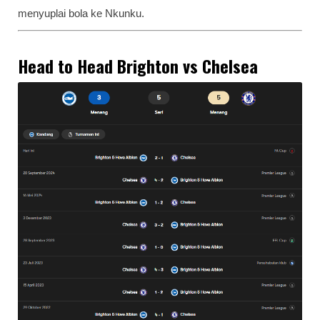
menyuplai bola ke Nkunku.
Head to Head Brighton vs Chelsea