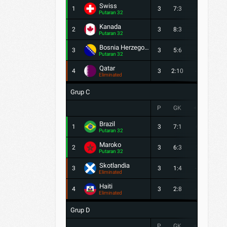
Swiss
1
3
7:3
4
7
Putaran 32
Kanada
2
3
8:3
5
4
Putaran 32
Bosnia Herzegovina
3
3
5:6
-1
4
Putaran 32
Qatar
4
3
2:10
-8
1
Eliminated
Grup C
P
GK
+/-
PTS
Brazil
1
3
7:1
6
7
Putaran 32
Maroko
2
3
6:3
3
7
Putaran 32
Skotlandia
3
3
1:4
-3
3
Eliminated
Haiti
4
3
2:8
-6
0
Eliminated
Grup D
P
GK
+/-
PTS