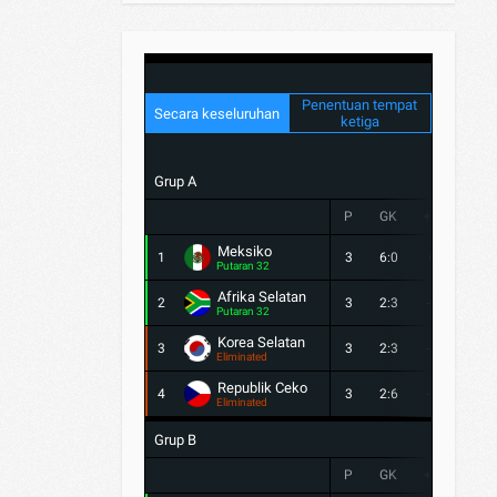
Penentuan tempat
Secara keseluruhan
ketiga
Grup A
P
GK
+/-
PTS
Meksiko
1
3
6:0
6
9
Putaran 32
Afrika Selatan
2
3
2:3
-1
4
Putaran 32
Korea Selatan
3
3
2:3
-1
3
Eliminated
Republik Ceko
4
3
2:6
-4
1
Eliminated
Grup B
P
GK
+/-
PTS