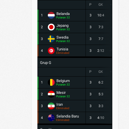
P
GK
+/-
PTS
Belanda
1
3
10:4
6
7
Putaran 32
Jepang
2
3
7:3
4
5
Putaran 32
Swedia
3
3
7:7
0
4
Putaran 32
Tunisia
4
3
2:12
-10
0
Eliminated
Grup G
P
GK
+/-
PTS
Belgium
1
3
6:2
4
5
Putaran 32
Mesir
2
3
5:3
2
5
Putaran 32
Iran
3
3
3:3
0
3
Eliminated
Selandia Baru
4
3
4:10
-6
1
Eliminated