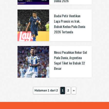
Dunia 2026
Badai Petir Hentikan
Laga Prancis vs Irak,
Babak Kedua Piala Dunia
2026 Tertunda
Messi Pecahkan Rekor Gol
Piala Dunia, Argentina
Segel Tiket ke Babak 32
Besar
Halaman 1 dari 2
1
2
»