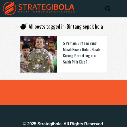
All posts tagged in: Bintang sepak bola
5 Pemain Bintang yang
Masih Puasa Gelar: Nasib
Kurang Beruntung atau
Salah Pilih Klub?
© 2025 Strategibola. All Rights Reserved.