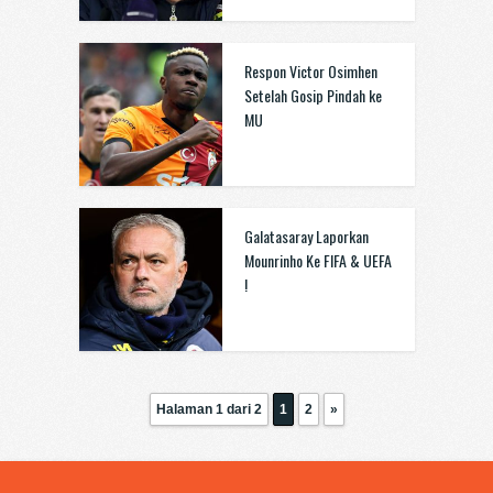
Respon Victor Osimhen
Setelah Gosip Pindah ke
MU
Galatasaray Laporkan
Mounrinho Ke FIFA & UEFA
!
Halaman 1 dari 2
1
2
»