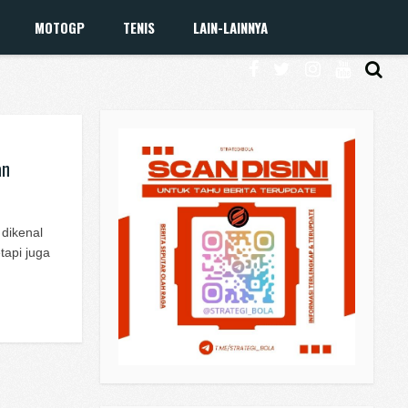
MOTOGP
TENIS
LAIN-LAINNYA
an
 dikenal
tapi juga