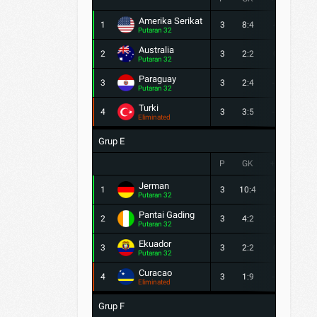
Amerika Serikat
1
3
8:4
4
6
Putaran 32
Australia
2
3
2:2
0
4
Putaran 32
Paraguay
3
3
2:4
-2
4
Putaran 32
Turki
4
3
3:5
-2
3
Eliminated
Grup E
P
GK
+/-
PTS
Jerman
1
3
10:4
6
6
Putaran 32
Pantai Gading
2
3
4:2
2
6
Putaran 32
Ekuador
3
3
2:2
0
4
Putaran 32
Curacao
4
3
1:9
-8
1
Eliminated
Grup F