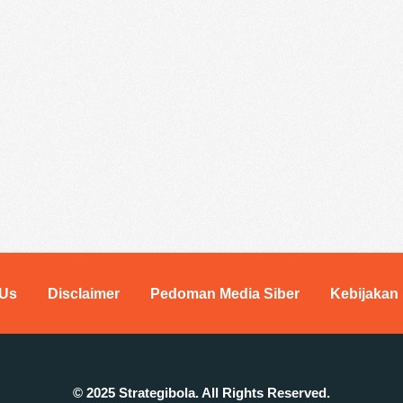
 Us
Disclaimer
Pedoman Media Siber
Kebijakan 
© 2025 Strategibola. All Rights Reserved.