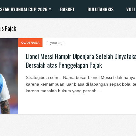
SEAN HYUNDAI CUP 2026
BASKET
BULUTANGKIS
VOLI
us Pajak
1 year
ago
OLAH RAGA
Lionel Messi Hampir Dipenjara Setelah Dinyatak
Bersalah atas Penggelapan Pajak
Strategibola.com – Nama besar Lionel Messi tidak hanya
karena kemampuan luar biasa di lapangan sepak bola, te
karena masalah hukum yang pernah ..