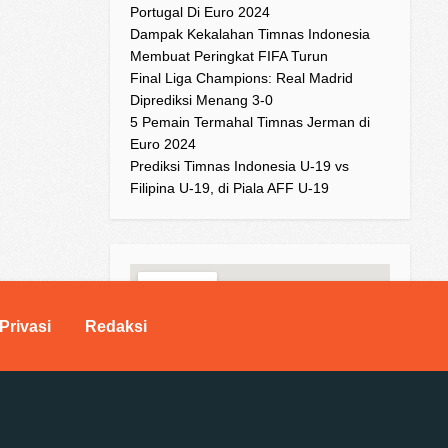
Portugal Di Euro 2024
Dampak Kekalahan Timnas Indonesia
Membuat Peringkat FIFA Turun
Final Liga Champions: Real Madrid
Diprediksi Menang 3-0
5 Pemain Termahal Timnas Jerman di
Euro 2024
Prediksi Timnas Indonesia U-19 vs
Filipina U-19, di Piala AFF U-19
Privasi
Redaksi