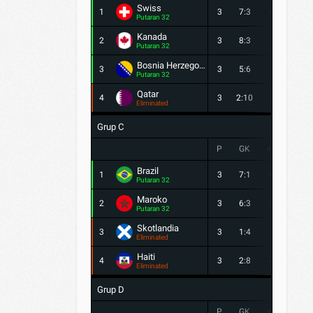
Swiss
1
3
7:3
4
7
Putaran 32
Kanada
2
3
8:3
5
4
Putaran 32
Bosnia Herzegovina
3
3
5:6
-1
4
Putaran 32
Qatar
4
3
2:10
-8
1
Eliminated
Grup C
P
GK
+/-
PTS
Brazil
1
3
7:1
6
7
Putaran 32
Maroko
2
3
6:3
3
7
Putaran 32
Skotlandia
3
3
1:4
-3
3
Eliminated
Haiti
4
3
2:8
-6
0
Eliminated
Grup D
P
GK
+/-
PTS