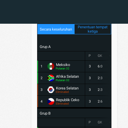
Penentuan tempat
Secara keseluruhan
ketiga
Grup A
P
GK
+/-
PTS
Meksiko
1
3
6:0
6
9
Putaran 32
Afrika Selatan
2
3
2:3
-1
4
Putaran 32
Korea Selatan
3
3
2:3
-1
3
Eliminated
Republik Ceko
4
3
2:6
-4
1
Eliminated
Grup B
P
GK
+/-
PTS