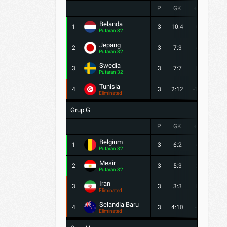
P
GK
+/-
PTS
Belanda
1
3
10:4
6
7
Putaran 32
Jepang
2
3
7:3
4
5
Putaran 32
Swedia
3
3
7:7
0
4
Putaran 32
Tunisia
4
3
2:12
-10
0
Eliminated
Grup G
P
GK
+/-
PTS
Belgium
1
3
6:2
4
5
Putaran 32
Mesir
2
3
5:3
2
5
Putaran 32
Iran
3
3
3:3
0
3
Eliminated
Selandia Baru
4
3
4:10
-6
1
Eliminated