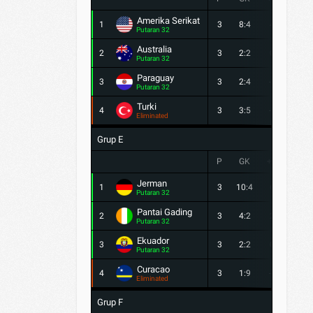
Amerika Serikat
1
3
8:4
4
6
Putaran 32
Australia
2
3
2:2
0
4
Putaran 32
Paraguay
3
3
2:4
-2
4
Putaran 32
Turki
4
3
3:5
-2
3
Eliminated
Grup E
P
GK
+/-
PTS
Jerman
1
3
10:4
6
6
Putaran 32
Pantai Gading
2
3
4:2
2
6
Putaran 32
Ekuador
3
3
2:2
0
4
Putaran 32
Curacao
4
3
1:9
-8
1
Eliminated
Grup F