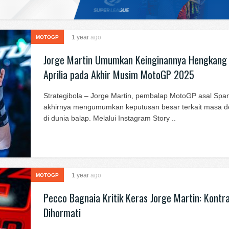
1 year
ago
MOTOGP
Jorge Martin Umumkan Keinginannya Hengkang 
Aprilia pada Akhir Musim MotoGP 2025
Strategibola – Jorge Martin, pembalap MotoGP asal Span
akhirnya mengumumkan keputusan besar terkait masa 
di dunia balap. Melalui Instagram Story ..
1 year
ago
MOTOGP
Pecco Bagnaia Kritik Keras Jorge Martin: Kontr
Dihormati