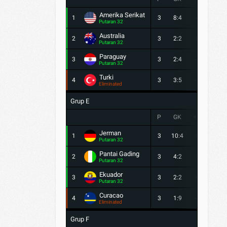
Amerika Serikat
1
3
8:4
4
6
Putaran 32
Australia
2
3
2:2
0
4
Putaran 32
Paraguay
3
3
2:4
-2
4
Putaran 32
Turki
4
3
3:5
-2
3
Eliminated
Grup E
P
GK
+/-
PTS
Jerman
1
3
10:4
6
6
Putaran 32
Pantai Gading
2
3
4:2
2
6
Putaran 32
Ekuador
3
3
2:2
0
4
Putaran 32
Curacao
4
3
1:9
-8
1
Eliminated
Grup F