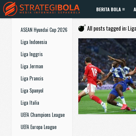
BERITA BOLA
A
All posts tagged in: Li
ASEAN Hyundai Cup 2026
Liga Indonesia
Liga Inggris
Liga Jerman
Liga Prancis
Liga Spanyol
Liga Italia
UEFA Champions League
UEFA Europa League