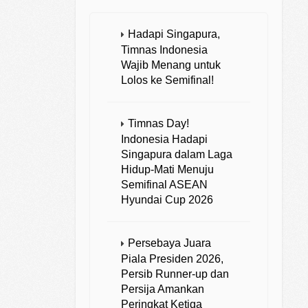
Hadapi Singapura,
Timnas Indonesia
Wajib Menang untuk
Lolos ke Semifinal!
Timnas Day!
Indonesia Hadapi
Singapura dalam Laga
Hidup-Mati Menuju
Semifinal ASEAN
Hyundai Cup 2026
Persebaya Juara
Piala Presiden 2026,
Persib Runner-up dan
Persija Amankan
Peringkat Ketiga