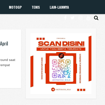
MOTOGP
TENIS
LAIN-LAINNYA
April
Ground saat
erempat