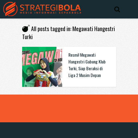
All posts tagged in: Megawati Hangestri
Turki
Resmi! Megawati
Hangestri Gabung Klub
Turki, Siap Beraksi di
Liga 2 Musim Depan